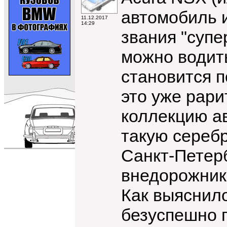
автомобиль и
11.12.2017
14:29
звания "супе
можно водить
становится п
это уже рари
коллекцию ав
такую сереб
Санкт-Петерб
внедорожнике
Как выяснило
безуспешно п