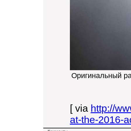
Оригинальный р
[ via
http://ww
at-the-2016-a