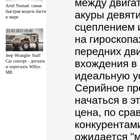
между двигат
Ariel Nomad: самая
акуры девят
быстрая модель багги
в мире
сцеплением 
21.03.2015 19:49
на гироскопа
передних дви
Jeep Wrangler Staff
вхождения в 
Car concept - догнать
и перегнать Willys
идеальную ус
MB
Серийное пр
начаться в э
цена, по ср
конкурентами
ожидается "м