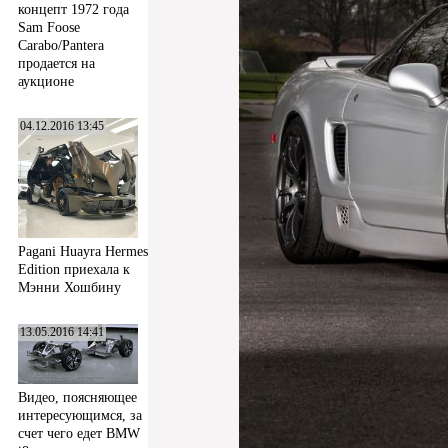
концепт 1972 года
Sam Foose
Carabo/Pantera
продается на
аукционе
04.12.2016 13:45
Pagani Huayra Hermes
Edition приехала к
Мэнни Хошбину
13.05.2016 14:41
Видео, поясняющее
интересующимся, за
счет чего едет BMW