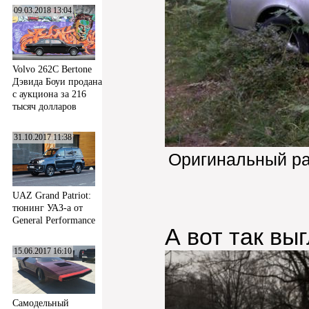
09.03.2018 13:04
Volvo 262C Bertone
Дэвида Боуи продана
с аукциона за 216
тысяч долларов
31.10.2017 11:38
Оригинальный р
UAZ Grand Patriot:
тюнинг УАЗ-а от
General Performance
А вот так вы
15.06.2017 16:10
Самодельный