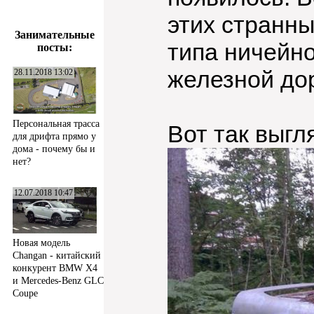
этих странны
Занимательные
типа ничейно
посты:
железной дор
28.11.2018 13:02
Персональная трасса
Вот так выгл
для дрифта прямо у
дома - почему бы и
нет?
12.07.2018 10:47
Новая модель
Changan - китайский
конкурент BMW X4
и Mercedes-Benz GLC
Coupe