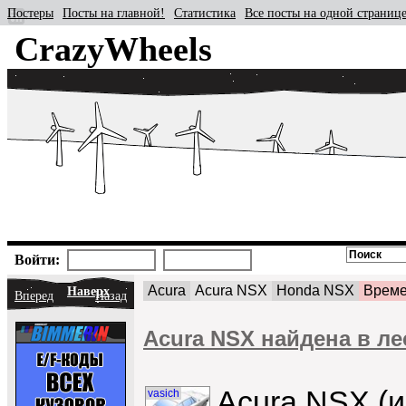
Постеры
Посты на главной!
Статистика
Все посты на одной страниц
CrazyWheels
Войти:
Acura
Acura NSX
Honda NSX
Време
Наверх
Вперед
Назад
Acura NSX найдена в лес
Acura NSX (и
vasich