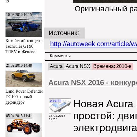
i8
Оригинальный р
10.03.2016 10:15
Источник:
Китайский концепт
http://autoweek.com/article/w
Techrules GT96
TREV в Женеве
Комменты
21.02.2016 14:48
Acura
Acura NSX
Времена: 2010-е
Acura NSX 2016 - конку
Land Rover Defender
DC100: новый
Новая Acura 
vasich
дефендер?
простой: дви
05.04.2015 11:41
14.01.2015
11:27
электродвига