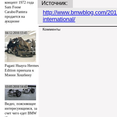
Источник:
концепт 1972 года
Sam Foose
http://www.bmwblog.com/2017
Carabo/Pantera
продается на
international/
аукционе
Комменты
04.12.2016 13:45
Pagani Huayra Hermes
Edition приехала к
Мэнни Хошбину
13.05.2016 14:41
Видео, поясняющее
интересующимся, за
счет чего едет BMW