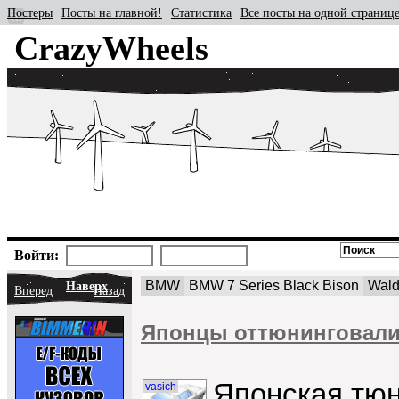
Постеры
Посты на главной!
Статистика
Все посты на одной страниц
CrazyWheels
Войти:
BMW
BMW 7 Series Black Bison
Wald
Наверх
Вперед
Назад
Японцы оттюнинговали 
Японская тюн
vasich