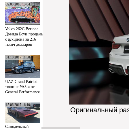
09.03.2018 13:04
Volvo 262C Bertone
Дэвида Боуи продана
с аукциона за 216
тысяч долларов
31.10.2017 11:38
UAZ Grand Patriot:
тюнинг УАЗ-а от
General Performance
15.06.2017 16:10
Оригинальный ра
Самодельный