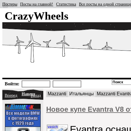
Постеры
Посты на главной!
Статистика
Все посты на одной страниц
CrazyWheels
Войти:
Mazzanti
Итальянцы
Mazzanti Evantr
Наверх
Вперед
Назад
Новое купе Evantra V8 
Evantra осна
vasich