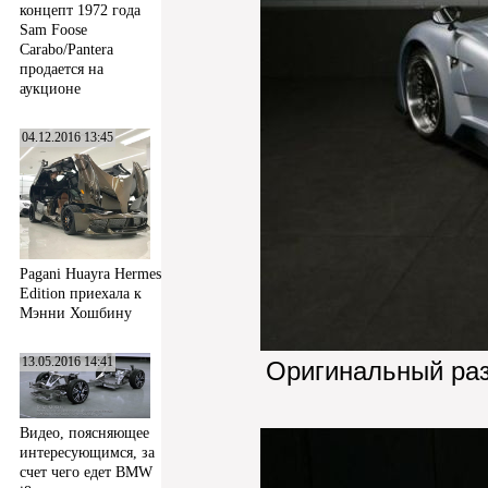
концепт 1972 года
Sam Foose
Carabo/Pantera
продается на
аукционе
04.12.2016 13:45
Pagani Huayra Hermes
Edition приехала к
Мэнни Хошбину
13.05.2016 14:41
Оригинальный ра
Видео, поясняющее
интересующимся, за
счет чего едет BMW