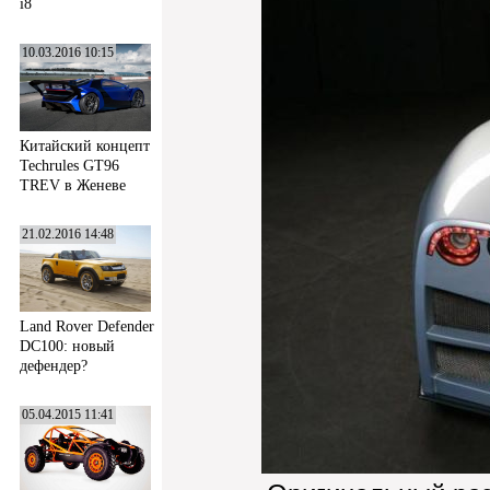
i8
10.03.2016 10:15
Китайский концепт
Techrules GT96
TREV в Женеве
21.02.2016 14:48
Land Rover Defender
DC100: новый
дефендер?
05.04.2015 11:41