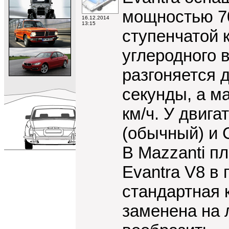
мощностью 70
16.12.2014
13:15
ступенчатой 
углеродного в
разгоняется д
секунды, а м
км/ч. У двига
(обычный) и 
В Mazzanti п
Evantra V8 в
стандартная 
заменена на 