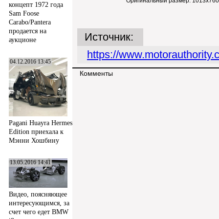
Оригинальный размер:
1013x760
концепт 1972 года
Sam Foose
Carabo/Pantera
продается на
Источник:
аукционе
https://www.motorauthority
04.12.2016 13:45
Комменты
Pagani Huayra Hermes
Edition приехала к
Мэнни Хошбину
13.05.2016 14:41
Видео, поясняющее
интересующимся, за
счет чего едет BMW