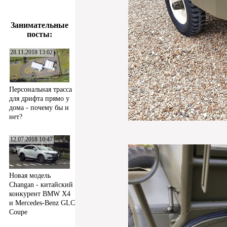
Занимательные
посты:
28.11.2018 13:02
Персональная трасса
для дрифта прямо у
дома - почему бы и
нет?
12.07.2018 10:47
Новая модель
Changan - китайский
конкурент BMW X4
и Mercedes-Benz GLC
Coupe