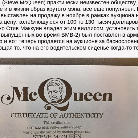
 (Steve McQueen) практически неизвестен обществу, 
 и в жизни образ крутого мэна, все еще популярен. 
т выставлен на продажу в ноябре в рамках аукциона 
а цену, колеблющуюся от 100 то 130 тысяч долларов,
но Стив Маккуин владел этим виллисом, установить т
яч выпущенных во время ВМВ-2) был поставлен в ар
 и вот теперь продается на аукционе за баснословн
щая то, что на его водительском сиденье когда-то т