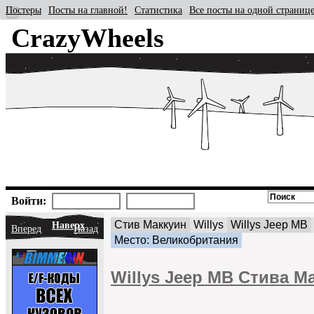
Постеры
Посты на главной!
Статистика
Все посты на одной страниц
CrazyWheels
Войти:
Стив Маккуин
Willys
Willys Jeep MB
Наверх
Вперед
Назад
Место: Великобритания
Willys Jeep MB Стива М