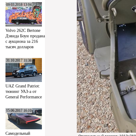
09.03.2018 13:04
Volvo 262C Bertone
Дэвида Боуи продана
с аукциона за 216
тысяч долларов
31.10.2017 11:38
UAZ Grand Patriot:
тюнинг УАЗ-а от
General Performance
15.06.2017 16:10
Самодельный