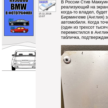
В России Стив Маккуин
vasich
реализующий на экране
когда-то владел, буде
15.11.2018
Бирмингеме (Англия) з
13:07
автомобиля. Когда точ
(один из трехсот тыс
переместился в Англию
табличка, подтверждаю