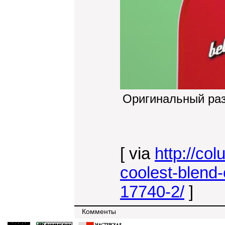
Оригинальный ра
[ via
http://co
coolest-blend-
17740-2/
]
Комменты