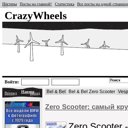
Постеры
Посты на главной!
Статистика
Все посты на одной страниц
CrazyWheels
Войти:
Bel & Bel
Bel & Bel Zero Scooter
Ves
Наверх
Вперед
Назад
Zero Scooter: cамый кр
Zero Scooter 
vasich