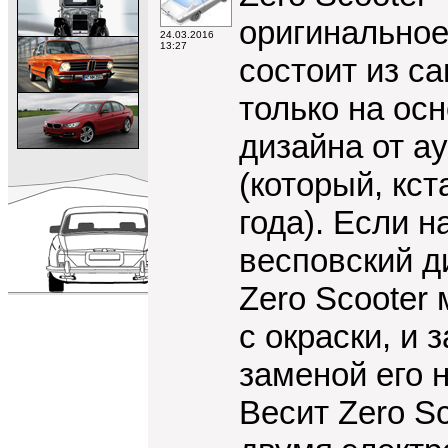
оригинальное
24.03.2016
13:27
состоит из с
только на осн
дизайна от а
(который, кст
года). Если н
весповский ди
Zero Scooter
с окраски, и
заменой его 
Весит Zero S