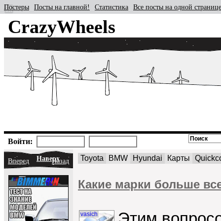
Постеры
Посты на главной!
Статистика
Все посты на одной страниц
CrazyWheels
Войти:
Toyota
BMW
Hyundai
Карты
Quickc
Наверх
Вперед
Назад
Какие марки больше все
Этим вопросо
vasich