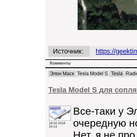
Источник:
https://geekt
Комменты
Элон Маск
Tesla Model S
Tesla
Radi
Tesla Model S для сопл
Все-таки у Э
vasich
очередную но
18.02.2016
10:14
Нет, я не про