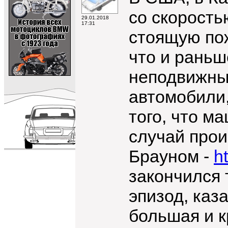
со скорость
29.01.2018
17:31
стоящую по
что и раньш
неподвижных
автомобили,
того, что м
случай прои
Брауном -
h
закончился 
эпизод, каз
большая и к