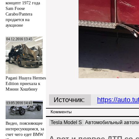
концепт 1972 года
Sam Foose
Carabo/Pantera
продается на
аукционе
04.12.2016 13:45
Pagani Huayra Hermes
Edition приехала к
Мэнни Хошбину
Источник:
https://auto.t
13.05.2016 14:41
Комменты
Tesla Model S
Автомобильный автоп
Видео, поясняющее
интересующимся, за
счет чего едет BMW
А вот и первое ДТП со