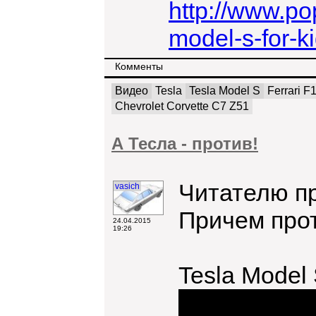
http://www.p
model-s-for-ki
Комменты
Видео
Tesla
Tesla Model S
Ferrari F
Chevrolet Corvette C7 Z51
А Тесла - против!
Читателю пр
vasich
Причем прот
24.04.2015
19:26
Tesla Model