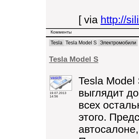
[ via
http://s
Комменты
Tesla
Tesla Model S
Электромобили
Tesla Model S
Tesla Model
vasich
выглядит д
19.07.2013
14:56
всех осталь
этого. Пред
автосалоне,