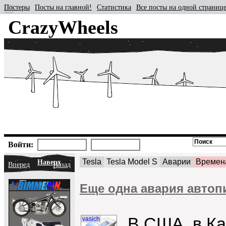
Постеры
Посты на главной!
Статистика
Все посты на одной страниц
CrazyWheels
Войти:
Tesla
Tesla Model S
Аварии
Времена
Наверх
Вперед
Назад
Еще одна авария автопи
В США, в Ка
vasich