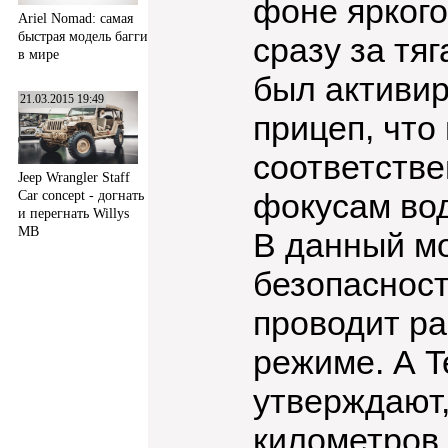
фоне яркого
Ariel Nomad: самая
быстрая модель багги
сразу за тя
в мире
был активир
21.03.2015 19:49
прицеп, что
соответстве
Jeep Wrangler Staff
фокусам во
Car concept - догнать
и перегнать Willys
MB
В данный мо
безопаснос
проводит ра
режиме. А T
утверждают,
километров,