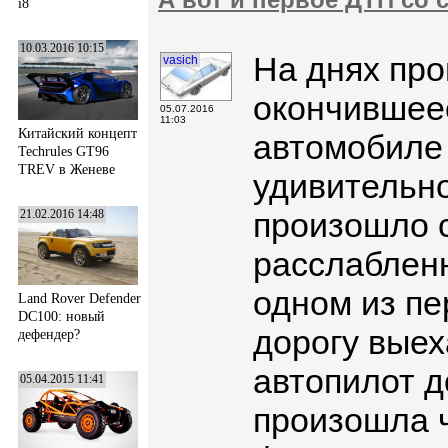
i8
10.03.2016 10:15
На днях про
vasich
окончившеес
05.07.2016
11:03
Китайский концепт
автомобиле 
Techrules GT96
TREV в Женеве
удивительно
произошло 
21.02.2016 14:48
расслабленн
одном из пе
Land Rover Defender
DC100: новый
дорогу выех
дефендер?
автопилот д
05.04.2015 11:41
произошла ч