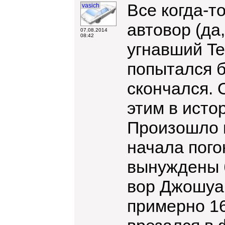
Все когда-т
vasich
автовор (да
07.08.2014
08:42
угнавший Te
попытался б
скончался. 
этим в исто
Произошло в
начала пого
вынуждены 
вор Джошуа 
примерно 16