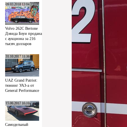
09.03.2018 13:04
Volvo 262C Bertone
Дэвида Боуи продана
с аукциона за 216
тысяч долларов
31.10.2017 11:38
UAZ Grand Patriot:
тюнинг УАЗ-а от
General Performance
15.06.2017 16:10
Самодельный