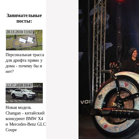
Занимательные
посты:
28.11.2018 13:02
Персональная трасса
для дрифта прямо у
дома - почему бы и
нет?
12.07.2018 10:47
Новая модель
Changan - китайский
конкурент BMW X4
и Mercedes-Benz GLC
Coupe