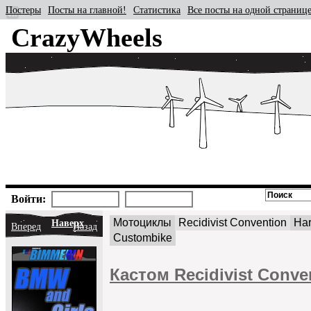
Постеры
Посты на главной!
Статистика
Все посты на одной страниц
CrazyWheels
Войти:
Мотоциклы
Recidivist Convention
Har
Наверх
Вперед
Назад
Custombike
Кастом Recidivist Conv