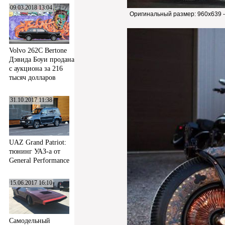
09.03.2018 13:04
Оригинальный размер:
960x639 
Volvo 262C Bertone
Дэвида Боуи продана
с аукциона за 216
тысяч долларов
31.10.2017 11:38
UAZ Grand Patriot:
тюнинг УАЗ-а от
General Performance
15.06.2017 16:10
Самодельный