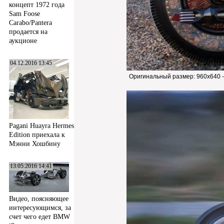
концепт 1972 года
Sam Foose
Carabo/Pantera
продается на
аукционе
04.12.2016 13:45
Оригинальный размер:
960x640 
Pagani Huayra Hermes
Edition приехала к
Мэнни Хошбину
13.05.2016 14:41
Видео, поясняющее
интересующимся, за
счет чего едет BMW