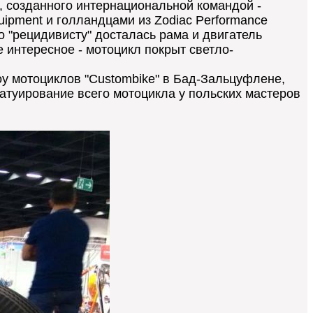
а, созданного интернациональной командой -
uipment и голландцами из Zodiac Performance
ого "рецидивисту" досталась рама и двигатель
 интересное - мотоцикл покрыт светло-
шоу мотоциклов "Custombike" в Бад-Зальцуфлене,
 татуирование всего мотоцикла у польских мастеров