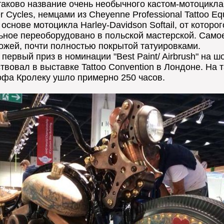
 - таково название очень необычного кастом-мотоцикл
 Cycles, немцами из Cheyenne Professional Tattoo Eq
 основе мотоцикла Harley-Davidson Softail, от котор
ьное переоборудовано в польской мастерской. Самое
ожей, почти полностью покрытой татуировками.
первый приз в номинации "Best Paint/ Airbrush" на 
ствовал в выставке Tattoo Convention в Лондоне. На
фа Кролеку ушло примерно 250 часов.