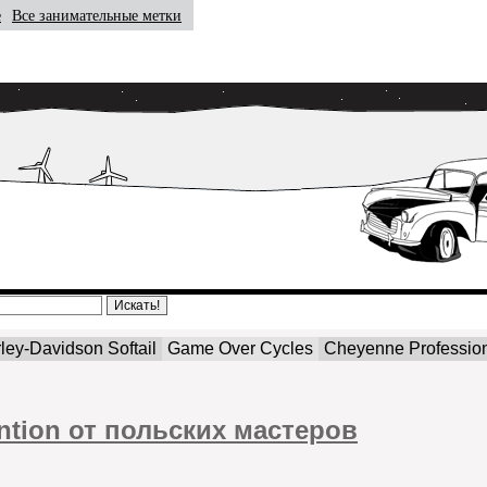
е
Все занимательные метки
ley-Davidson Softail
Game Over Cycles
Cheyenne Profession
ention от польских мастеров