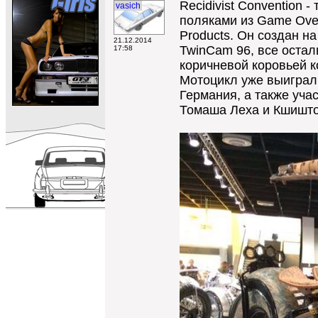
Recidivist Convention
vasich
поляками из Game Over
Products. Он создан на
21.12.2014
TwinCam 96, все остал
17:58
коричневой коровьей к
Мотоцикл уже выиграл 
Германия, а также уча
Томаша Леха и Кшишто