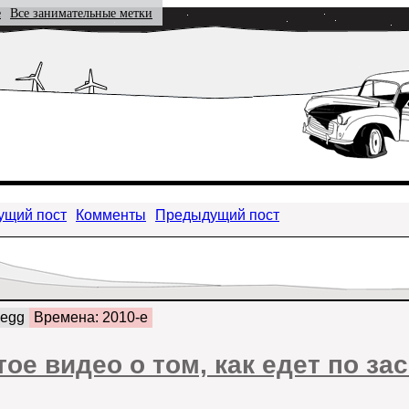
е
Все занимательные метки
ущий пост
Комменты
Предыдущий пост
segg
Времена: 2010-е
тое видео о том, как едет по з