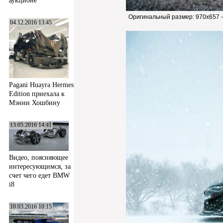
аукционе
Оригинальный размер:
970x657 
04.12.2016 13:45
Pagani Huayra Hermes
Edition приехала к
Мэнни Хошбину
13.05.2016 14:41
Видео, поясняющее
интересующимся, за
счет чего едет BMW
i8
10.03.2016 10:15