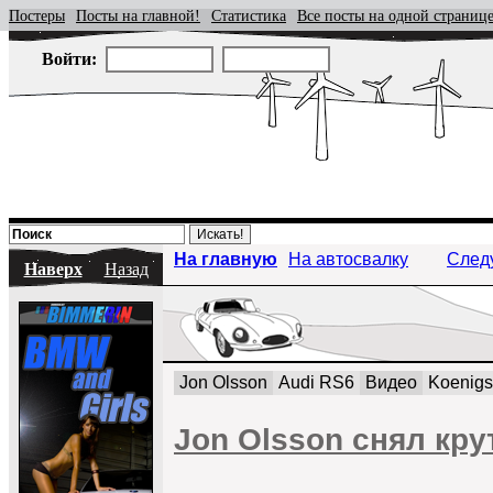
Постеры
Посты на главной!
Статистика
Все посты на одной страниц
Войти:
На главную
На автосвалку
След
Наверх
Назад
Jon Olsson
Audi RS6
Видео
Koenig
Jon Olsson снял кру