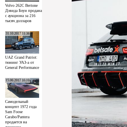
Volvo 262C Bertone
Дэвида Боуи продана
с аукциона за 216
тысяч долларов
31.10.2017 11:38
UAZ Grand Patriot:
тюнинг УАЗ-а от
General Performance
15.06.2017 16:10
Самодельный
концепт 1972 года
Sam Foose
Carabo/Pantera
продается на