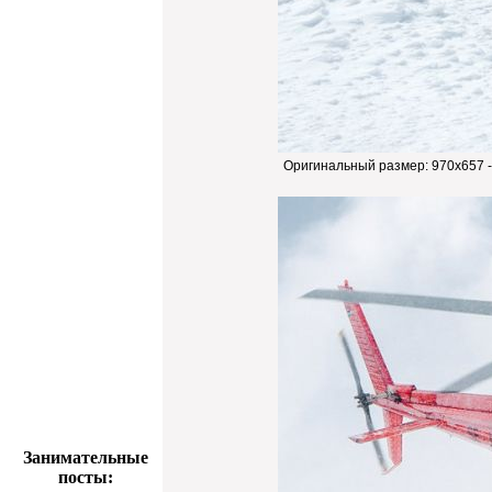
Оригинальный размер:
970x657 
Занимательные
посты: