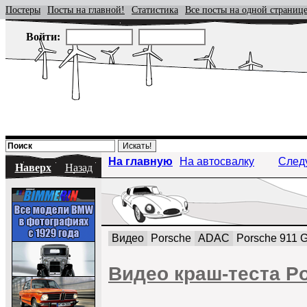
Постеры
Посты на главной!
Статистика
Все посты на одной страниц
Войти:
На главную
На автосвалку
След
Наверх
Назад
Видео
Porsche
ADAC
Porsche 911 
Видео краш-теста P