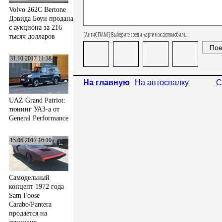
Volvo 262C Bertone
Дэвида Боуи продана
с аукциона за 216
[АнтиСПАМ] Выберите среди картинок автомобиль:
тысяч долларов
31.10.2017 11:38
На главную
На автосвалку
С
UAZ Grand Patriot:
тюнинг УАЗ-а от
General Performance
15.06.2017 16:10
Самодельный
концепт 1972 года
Sam Foose
Carabo/Pantera
продается на