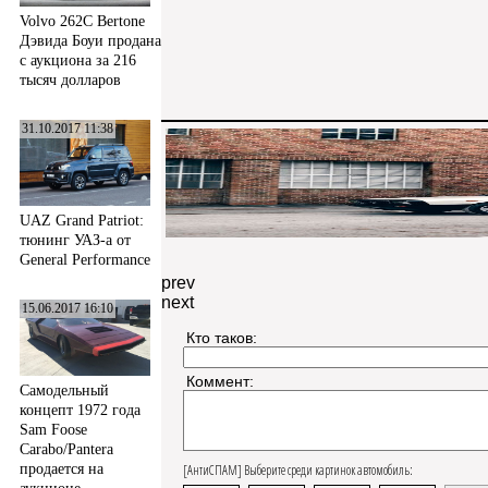
Volvo 262C Bertone
Дэвида Боуи продана
с аукциона за 216
тысяч долларов
31.10.2017 11:38
UAZ Grand Patriot:
тюнинг УАЗ-а от
General Performance
prev
next
15.06.2017 16:10
Кто таков:
Коммент:
Самодельный
концепт 1972 года
Sam Foose
Carabo/Pantera
[АнтиСПАМ] Выберите среди картинок автомобиль:
продается на