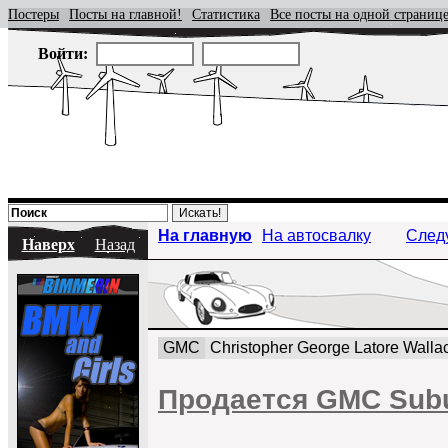
Постеры
Посты на главной!
Статистика
Все посты на одной страниц
Войти:
На главную
На автосвалку
След
Наверх
Назад
GMC
Christopher George Latore Walla
Продается GMC Subur