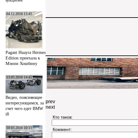
аукционе
04.12.2016 13:45
Pagani Huayra Hermes
Edition приехала к
Мэнни Хошбину
13.05.2016 14:41
Видео, поясняющее
prev
интересующимся, за
next
счет чего едет BMW
i8
Кто таков:
10.03.2016 10:15
Коммент: