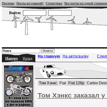
Постеры
Посты на главной!
Статистика
Все посты на одной страниц
Войти:
На главную
На автосвалку
След
Наверх
Назад
Том Хэнкс
Fiat
Fiat 126p
Carlex Des
Том Хэнкс заказал у