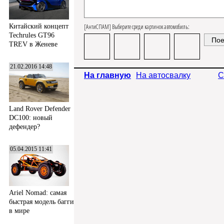
Китайский концепт
[АнтиСПАМ] Выберите среди картинок автомобиль:
Techrules GT96
TREV в Женеве
21.02.2016 14:48
На главную
На автосвалку
С
Land Rover Defender
DC100: новый
дефендер?
05.04.2015 11:41
Ariel Nomad: самая
быстрая модель багги
в мире