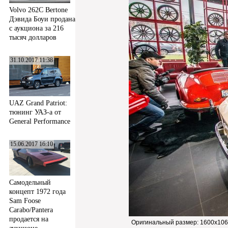
Volvo 262C Bertone
Дэвида Боуи продана
с аукциона за 216
тысяч долларов
31.10.2017 11:38
UAZ Grand Patriot:
тюнинг УАЗ-а от
General Performance
15.06.2017 16:10
Самодельный
концепт 1972 года
Sam Foose
Carabo/Pantera
продается на
Оригинальный размер:
1600x106