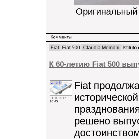
Оригинальный
Комменты
Fiat
Fiat 500
Claudia Momoni
Istitut
К 60-летию Fiat 500 вы
Fiat продолж
vasich
исторической
01.11.2017
10:45
праздновани
решено выпу
достоинством