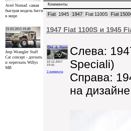
Комменты
Ariel Nomad: самая
быстрая модель багги
Fiat
1945
1947
Fiat 1100S
Fiat 150
в мире
1947 Fiat 1100S и 1945 F
21.03.2015 19:49
Слева: 1947
Old_&_Rare
Jeep Wrangler Staff
Car concept - догнать
Speciali)
10.12.2017
и перегнать Willys
15:41
MB
2 коммента
Справа: 19
на дизайне 