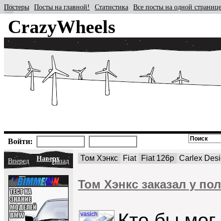
Постеры
Посты на главной!
Статистика
Все посты на одной страниц
CrazyWheels
Войти:
Том Хэнкс
Fiat
Fiat 126p
Carlex Des
Наверх
Вперед
Назад
Том Хэнкс заказал у по
Кто бы мог
vasich