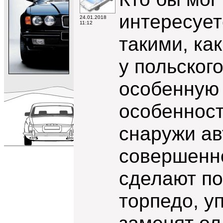
интересует
24.01.2018
11:12
такими, как
у польског
особенную 
особенност
снаружи ав
совершенно
сделают по
торпедо, у