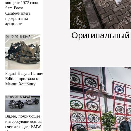
концепт 1972 года
Sam Foose
Carabo/Pantera
продается на
аукционе
Оригинальный
04.12.2016 13:45
Pagani Huayra Hermes
Edition приехала к
Мэнни Хошбину
13.05.2016 14:41
Видео, поясняющее
интересующимся, за
счет чего едет BMW