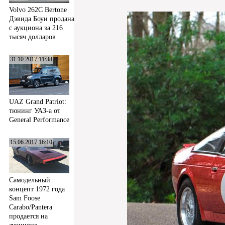
Volvo 262C Bertone
Дэвида Боуи продана
с аукциона за 216
тысяч долларов
31.10.2017 11:38
UAZ Grand Patriot:
тюнинг УАЗ-а от
General Performance
15.06.2017 16:10
Самодельный
концепт 1972 года
Sam Foose
Carabo/Pantera
продается на