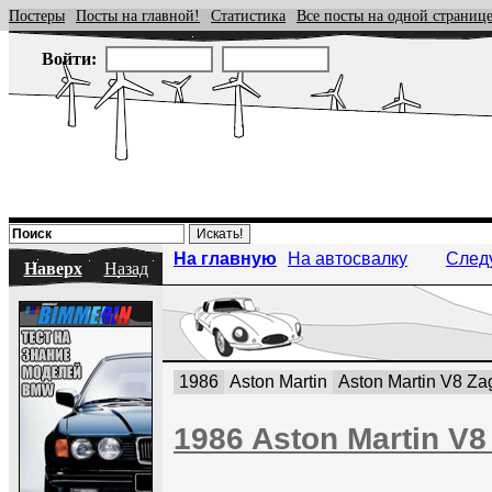
Постеры
Посты на главной!
Статистика
Все посты на одной страниц
Войти:
На главную
На автосвалку
След
Наверх
Назад
1986
Aston Martin
Aston Martin V8 Za
1986 Aston Martin V8