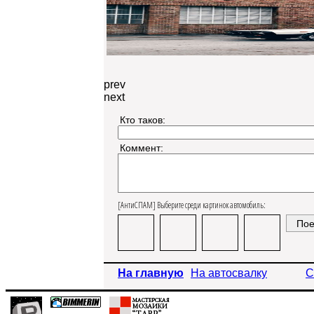
prev
next
Кто таков:
Коммент:
[АнтиСПАМ] Выберите среди картинок автомобиль:
На главную
На автосвалку
С