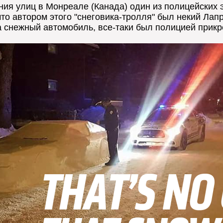
ия улиц в Монреале (Канада) один из полицейских 
то автором этого "снеговика-тролля" был некий Лап
а снежный автомобиль, все-таки был полицией прикре