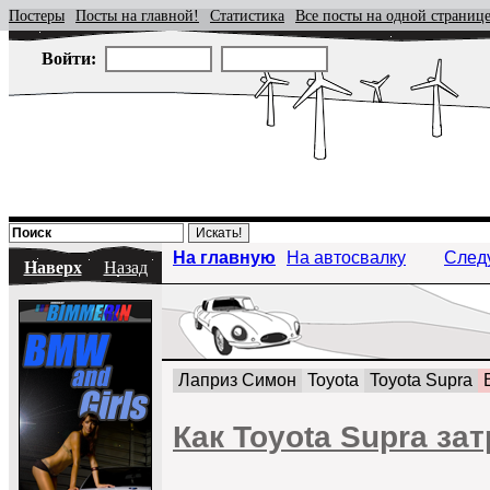
Постеры
Посты на главной!
Статистика
Все посты на одной страниц
Войти:
На главную
На автосвалку
След
Наверх
Назад
Лаприз Симон
Toyota
Toyota Supra
Как Toyota Supra з