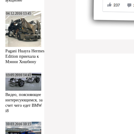
аукционе
04.12.2016 13:45
Pagani Huayra Hermes
Edition приехала к
Мэнни Хошбину
13.05.2016 14:41
Видео, поясняющее
интересующимся, за
счет чего едет BMW
i8
10.03.2016 10:15