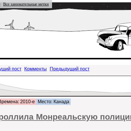
е
Все занимательные метки
ущий пост
Комменты
Предыдущий пост
Времена: 2010-е
Место: Канада
атроллила Монреальскую полиц