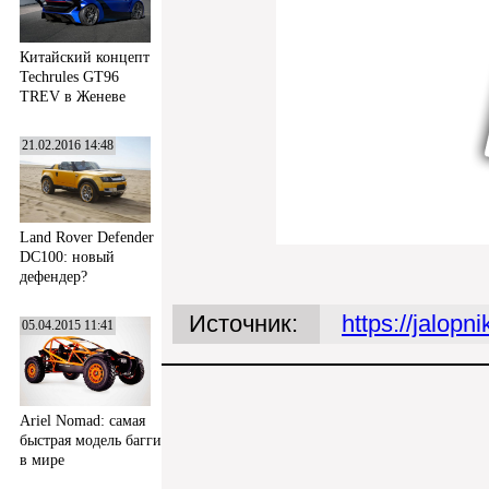
Китайский концепт
Techrules GT96
TREV в Женеве
21.02.2016 14:48
Land Rover Defender
DC100: новый
дефендер?
Источник:
https://jalop
05.04.2015 11:41
Ariel Nomad: самая
быстрая модель багги
в мире