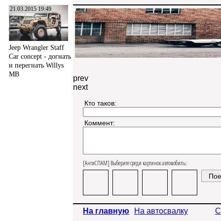
21.03.2015 19:49
Jeep Wrangler Staff
Car concept - догнать
и перегнать Willys
MB
prev
next
Кто таков:
Коммент:
[АнтиСПАМ] Выберите среди картинок автомобиль:
На главную
На автосвалку
С