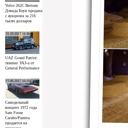
Volvo 262C Bertone
Дэвида Боуи продана
с аукциона за 216
тысяч долларов
31.10.2017 11:38
UAZ Grand Patriot:
тюнинг УАЗ-а от
General Performance
15.06.2017 16:10
Самодельный
концепт 1972 года
Sam Foose
Carabo/Pantera
продается на