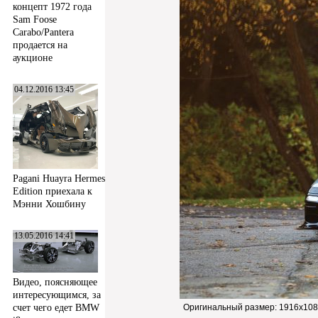
концепт 1972 года
Sam Foose
Carabo/Pantera
продается на
аукционе
04.12.2016 13:45
Pagani Huayra Hermes
Edition приехала к
Мэнни Хошбину
13.05.2016 14:41
Видео, поясняющее
интересующимся, за
счет чего едет BMW
Оригинальный размер:
1916x108