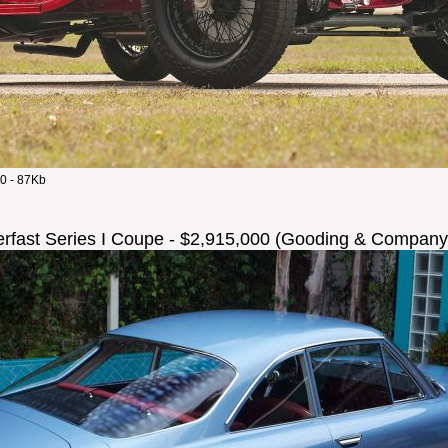
0 - 87Kb
erfast Series I Coupe - $2,915,000 (Gooding & Company