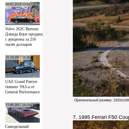
09.03.2018 13:04
Volvo 262C Bertone
Дэвида Боуи продана
с аукциона за 216
тысяч долларов
31.10.2017 11:38
UAZ Grand Patriot:
тюнинг УАЗ-а от
General Performance
Оригинальный размер:
1920x108
15.06.2017 16:10
7. 1995 Ferrari F50 Cou
Самодельный