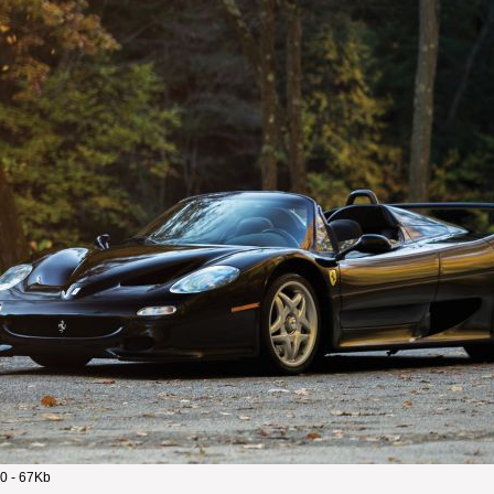
0 - 67Kb