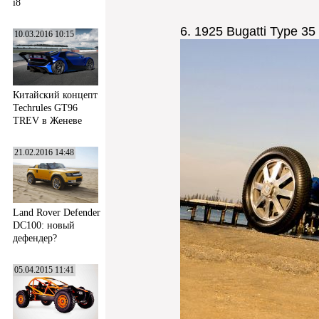
i8
6. 1925 Bugatti Type 3
10.03.2016 10:15
Китайский концепт
Techrules GT96
TREV в Женеве
21.02.2016 14:48
Land Rover Defender
DC100: новый
дефендер?
05.04.2015 11:41