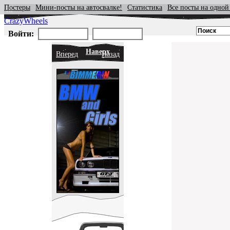
Постеры
Мини-посты на автосвалке!
Статистика
Все посты на одной
CrazyWheels
Войти:
Наверх
Вперед
Назад