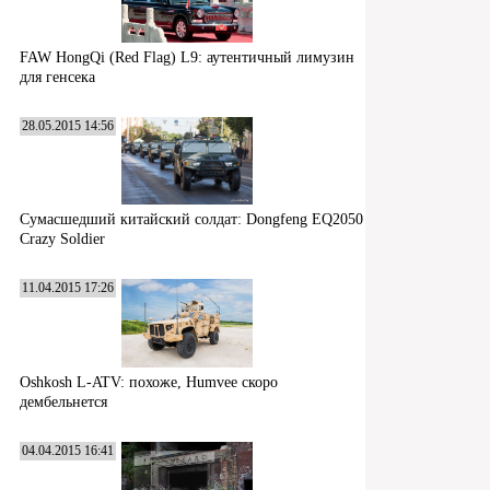
FAW HongQi (Red Flag) L9: аутентичный лимузин
для генсека
28.05.2015 14:56
Сумасшедший китайский солдат: Dongfeng EQ2050
Crazy Soldier
11.04.2015 17:26
Oshkosh L-ATV: похоже, Humvee скоро
дембельнется
04.04.2015 16:41