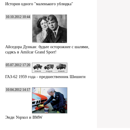
История одного "маленького ублюдка"
10.10.2012 10:44
Айседора Дункан: будьте осторожнее с шалями,
садясь в Amilcar Grand Sport!
05.07.2012 17:20
ГАЗ-62 1959 года - предшественник Шишиги
10.04.2012 14:17
Энди Уорхол и BMW