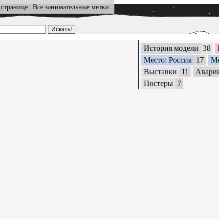
 странице
Все занимательные метки
История модели
38
Место: Россия
17
М
Выставки
11
Авари
Постеры
7