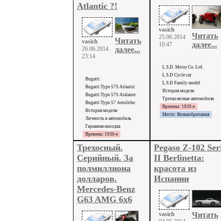
Atlantic ?!
vasich
Читать
25.06.2014
Читать
vasich
далее...
10:47
26.06.2014
далее...
23:14
L.S.D. Motor Co. Ltd.
L.S.D Cycle car
Bugatti
L.S.D Family model
Bugatti Type 57S Atlantic
История модели
Bugatti Type 57S Atalante
Трехколесные автомобили
Bugatti Type 57 Aerolithe
Времена: 1920-е
История модели
Место: Великобритания
Личность и автомобиль
Гаражная находка
Времена: 1930-e
Трехосный.
Pegaso Z-102 Ser
Серийный. За
II Berlinetta:
полмиллиона
красота из
долларов.
Испании
Mercedes-Benz
G63 AMG 6x6
vasich
Читать