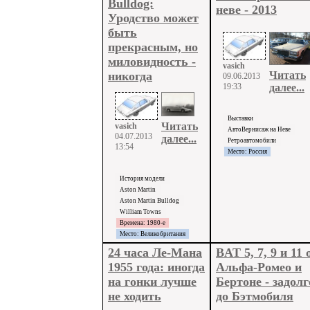
Bulldog:
неве - 2013
Уродство может
быть
прекрасным, но
миловидность -
vasich
Читать
никогда
09.06.2013
19:33
далее...
Выставки
Читать
vasich
АвтоВернисаж на Неве
04.07.2013
далее...
Ретроавтомобили
13:54
Место: Россия
История модели
Aston Martin
Aston Martin Bulldog
William Towns
Времена: 1980-е
Место: Великобритания
24 часа Ле-Мана
BAT 5, 7, 9 и 11 
1955 года: иногда
Альфа-Ромео и
на гонки лучше
Бертоне - задолг
не ходить
до Бэтмобиля