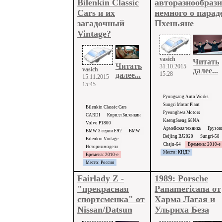
Bilenkin Classic
авторазнообрази
Cars и их
немного о парад
загадочный
Пхеньяне
Vintage?
vasich
Читать
Читать
31.10.2015
vasich
далее...
15:28
далее...
15.11.2015
15:45
Pyongsang Auto Works
Sungri Motor Plant
Bilenkin Classic Cars
Pyeonghwa Motors
CARDI
Кирилл Биленкин
KaengSaeng 68NA
Volvo P1800
Армейская техника
Грузов
BMW 3 серии E92
BMW
Beijing BJ2020
Sungri-58
Bilenkin Vintage
Chaju-64
Времена: 2010-е
История модели
Место: КНДР
Времена: 2010-е
Место: Россия
Fairlady Z -
1989: Porsche
"прекрасная
Panamericana от
спортсменка" от
Харма Лагая и
Nissan/Datsun
Ульриха Беза