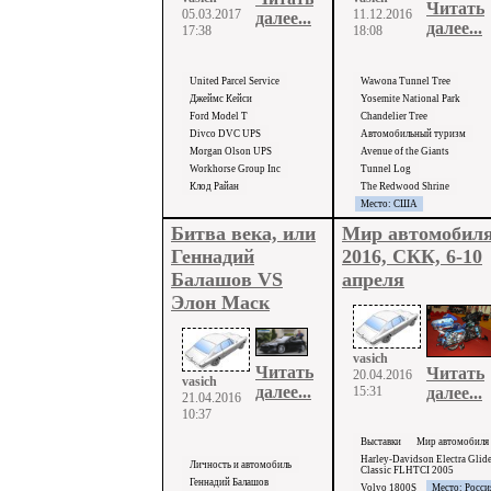
Читать
05.03.2017
11.12.2016
далее...
далее...
17:38
18:08
United Parcel Service
Wawona Tunnel Tree
Джеймс Кейси
Yosemite National Park
Ford Model T
Chandelier Tree
Divco DVC UPS
Автомобильный туризм
Morgan Olson UPS
Avenue of the Giants
Workhorse Group Inc
Tunnel Log
Клод Райан
The Redwood Shrine
Место: США
Битва века, или
Мир автомобиля
Геннадий
2016, СКК, 6-10
Балашов VS
апреля
Элон Маск
vasich
Читать
Читать
20.04.2016
vasich
далее...
15:31
далее...
21.04.2016
10:37
Выставки
Мир автомобиля
Harley-Davidson Electra Glid
Личность и автомобиль
Classic FLHTCI 2005
Геннадий Балашов
Volvo 1800S
Место: Росси