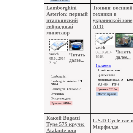
Lamborghini
Тюнинг военной
Asterion: первый
техники в
итальянский
украинской зоне
гибридный
АТО
минотавр
vasich
Читать
06.10.2014
vasich
Читать
19:03
далее...
08.10.2014
далее...
21:40
1 коммент
Армейская техника
Бронемашины
Lamborghini
Украинская зона АТО
Кама
Lamborghini Asterion LPI
910-4
УАЗ-469
БТР-4
Lamborghini Centro Stile
Времена: 2010-е
Итальянцы
Место: Украина
История модели
Времена: 2010-е
Какой Bugatti
L.S.D Cycle car 
Type 57S круче:
Мирфилда
Atalante или