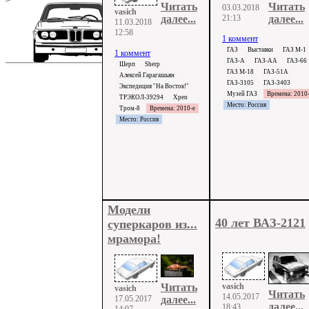
Читать
Читать
03.03.2018
vasich
21:13
далее...
далее...
11.03.2018
12:58
1 коммент
ГАЗ
Выставки
ГАЗ М-1
1 коммент
ГАЗ-А
ГАЗ-АА
ГАЗ-66
Шерп
Sherp
ГАЗ М-18
ГАЗ-51А
Алексей Гарагашьян
ГАЗ-3105
ГАЗ-3403
Экспедиция "На Восток!"
Музей ГАЗ
Времена: 2010
ТРЭКОЛ-39294
Xpen
Место: Россия
Тром-8
Времена: 2010-е
Место: Россия
Модели
40 лет ВАЗ-2121
суперкаров из...
мрамора!
vasich
Читать
vasich
Читать
14.05.2017
17.05.2017
далее...
далее...
18:43
14:07