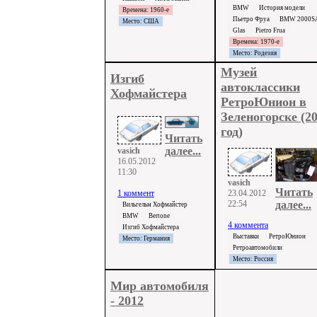
BMW
История модели
Времена: 1960-е
Пьетро Фруа
BMW 2000S
Место: США
Glas
Pietro Frua
Времена: 1970-е
Место: Родезия
Музей
Изгиб
автоклассики
Хофмайстера
РетроЮнион в
Зеленогорске (2
год)
Читать
далее...
vasich
16.05.2012
11:30
vasich
Читать
1 коммент
23.04.2012
22:54
далее...
Вильгельм Хофмайстер
BMW
Bertone
4 коммента
Изгиб Хофмайстера
Выставки
РетроЮнион
Место: Германия
Ретроавтомобили
Место: Россия
Мир автомобиля
- 2012