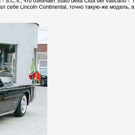
 S.C.V., что означает Stato della Città del Vaticano
л себе Lincoln Continental, точно такую-же модель, 