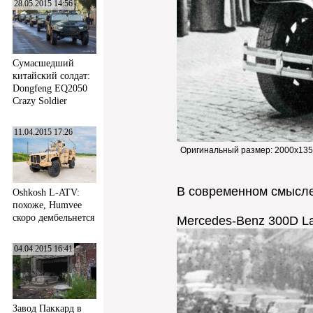
28.05.2015 14:56
Сумасшедший
китайский солдат:
Dongfeng EQ2050
Crazy Soldier
11.04.2015 17:26
Оригинальный размер:
2000x135
В современном смысле 
Oshkosh L-ATV:
похоже, Humvee
скоро дембельнется
Mercedes-Benz 300D La
04.04.2015 16:41
Завод Паккард в