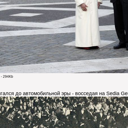
 - 294Kb
игался до автомобильной эры - восседая на Sedia Ge