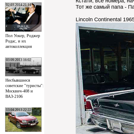
Кстати, все номера, на
02.03.2014 21:14
Тот же самый папа - Па
Lincoln Continental 196
Пол Уокер, Роджер
Родас, и их
автоколлекция
03.09.2013 16:02
Несбывшиеся
советские "туристы":
Москвич-408 и
ВАЗ-2106
13.04.2013 22:22