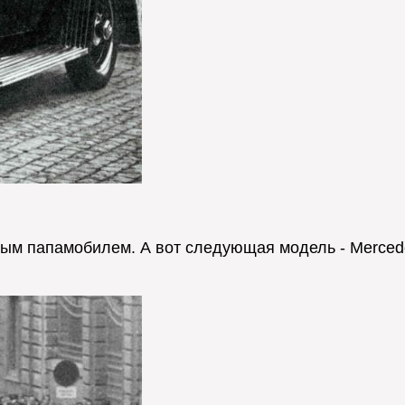
 папамобилем. А вот следующая модель - Mercedes-B