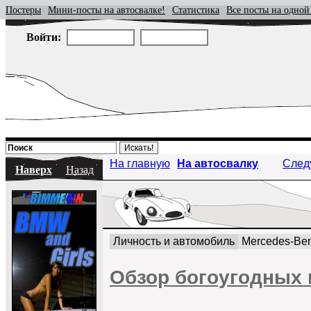
Постеры
Мини-посты на автосвалке!
Статистика
Все посты на одной
Войти:
На главную
На автосвалку
След
Наверх
Назад
Личность и автомобиль
Mercedes-Be
Обзор богоугодных