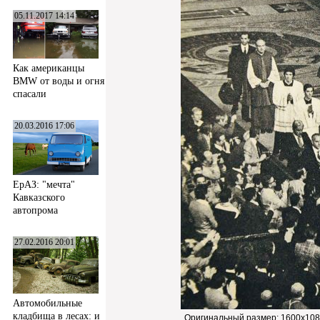
05.11.2017 14:14
Как американцы
BMW от воды и огня
спасали
20.03.2016 17:06
ЕрАЗ: "мечта"
Кавказского
автопрома
27.02.2016 20:01
Автомобильные
кладбища в лесах: и
Оригинальный размер:
1600x108