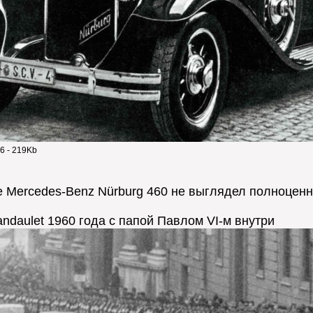
6 - 219Kb
Mercedes-Benz Nürburg 460 не выглядел полноценным
ndaulet 1960 года c папой Павлом VI-м внутри