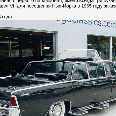
чиная с первого папамобиля, имели всегда три буквы -
вел VI, для посещения Нью-Йорка в 1965 году заказа
5 года