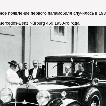
ое появление первого папамобиля случилось в 1930 
ercedes-Benz Nürburg 460 1930-го года