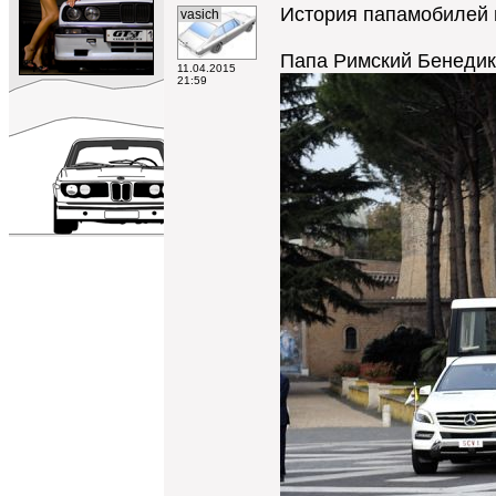
История папамобилей н
vasich
Папа Римский Бенедикт
11.04.2015
21:59