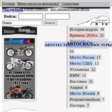
Постеры
Мини-посты на автосвалке!
Статистика
Все посты на одной странице
Все занимательные метки
CrazyWheels
Войти:
История модели
38
Наверх
Вперед
Назад
Времена: 2010-е
21
Личность и
АВТОСВАЛКА
АВТОТЕСТЫ
ПОСТЕРЫ
автомобиль
19
Место: Россия
17
Место: США
13
Итальянцы
12
BMW
12
Выставки
11
Аварии
8
Место: Италия
8
Ретроавтомобили
7
Постеры
7