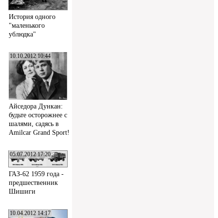
История одного
"маленького
ублюдка"
10.10.2012 10:44
Айседора Дункан:
будьте осторожнее с
шалями, садясь в
Amilcar Grand Sport!
05.07.2012 17:20
ГАЗ-62 1959 года -
предшественник
Шишиги
10.04.2012 14:17