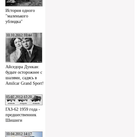
История одного
"маленького
ублюдка"
10.10.2012 10:44
Айседора Дункан:
будьте осторожнее с
шалями, садясь в
Amilcar Grand Sport!
05.07.2012 17:20
ГАЗ-62 1959 года -
предшественник
Шишиги
10.04.2012 14:17