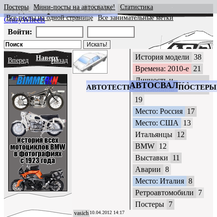
Энди Уорхол и BMW
Постеры
Мини-посты на автосвалке!
Статистика
Все посты на одной странице
Все занимательные метки
CrazyWheels
Войти:
История модели
38
Наверх
Вперед
Назад
Времена: 2010-е
21
Личность и
АВТОСВАЛКА
АВТОТЕСТЫ
ПОСТЕРЫ
автомобиль
19
Место: Россия
17
Место: США
13
Итальянцы
12
BMW
12
Выставки
11
Аварии
8
Место: Италия
8
Ретроавтомобили
7
Постеры
7
vasich
10.04.2012 14:17