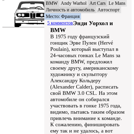
BMW
Andy Warhol
Art Cars
Le Mans
Личность и автомобиль
Автоспорт
Место: Франция
Энди Уорхол и
5 комментов
BMW
В 1975 году французский
гонщик Эрве Пулен (Hervé
Poulain), который выступал в
24-часовых гонках Le Mans за
команду BMW, предложил
своему другу, американскому
художнику и скульптору
Александру Кольдеру
(Alexander Calder), расписать
свой BMW 3.0 CSL. На этом
автомобиле он собирался
участвовать в гонке 1975 года,
видимо, пытаясь таким образом
привлечь внимание к команде.
К сожалению, финишировать
ему так и не удалось, а вот