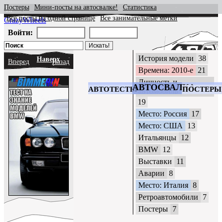
Постеры
Мини-посты на автосвалке!
Статистика
Все посты на одной странице
Все занимательные метки
CrazyWheels
Войти:
История модели
38
Наверх
Вперед
Назад
Времена: 2010-е
21
Личность и
АВТОСВАЛКА
АВТОТЕСТЫ
ПОСТЕРЫ
автомобиль
19
Место: Россия
17
Место: США
13
Итальянцы
12
BMW
12
Выставки
11
Аварии
8
Место: Италия
8
Ретроавтомобили
7
Постеры
7