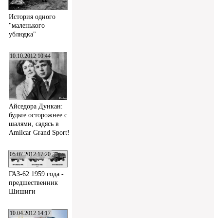
История одного
"маленького
ублюдка"
10.10.2012 10:44
Айседора Дункан:
будьте осторожнее с
шалями, садясь в
Amilcar Grand Sport!
05.07.2012 17:20
ГАЗ-62 1959 года -
предшественник
Шишиги
10.04.2012 14:17