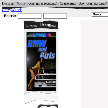
Постеры
Мини-посты на автосвалке!
Статистика
Все посты на одной
CrazyWheels
Войти:
Наверх
Вперед
Назад