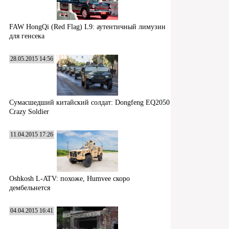
FAW HongQi (Red Flag) L9: аутентичный лимузин
для генсека
28.05.2015 14:56
Сумасшедший китайский солдат: Dongfeng EQ2050
Crazy Soldier
11.04.2015 17:26
Oshkosh L-ATV: похоже, Humvee скоро
дембельнется
04.04.2015 16:41