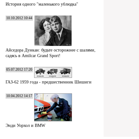
История одного "маленького ублюдка"
10.10.2012 10:44
Айседора Дункан: будьте осторожнее с шалями,
садясь в Amilcar Grand Sport!
05.07.2012 17:20
ГАЗ-62 1959 года - предшественник Шишиги
10.04.2012 14:17
Энди Уорхол и BMW