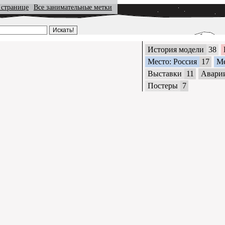
 странице
Все занимательные метки
История модели
38
Место: Россия
17
М
Выставки
11
Авари
Постеры
7