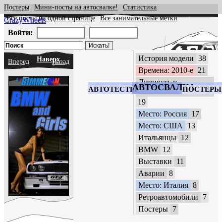
Постеры
Мини-посты на автосвалке!
Статистика
Все посты на одной странице
Все занимательные метки
CrazyWheels
Войти:
История модели
38
Наверх
Вперед
Назад
Времена: 2010-е
21
Личность и
АВТОСВАЛКА
АВТОТЕСТЫ
ПОСТЕРЫ
автомобиль
19
Место: Россия
17
Место: США
13
Итальянцы
12
BMW
12
Выставки
11
Аварии
8
Место: Италия
8
Ретроавтомобили
7
Постеры
7