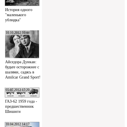
История одного
"маленького
ублюдка"
10.10.2012 10:44
Айседора Дункан:
будьте осторожнее с
шалями, садясь в
Amilcar Grand Sport!
05.07.2012 17:20
ГАЗ-62 1959 года -
предшественник
Шишиги
10.04.2012 14:17