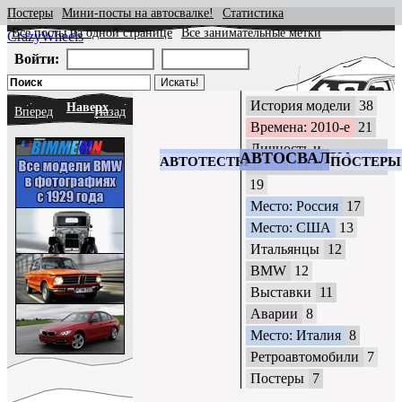
Постеры
Мини-посты на автосвалке!
Статистика
Все посты на одной странице
Все занимательные метки
CrazyWheels
Войти:
История модели
38
Наверх
Вперед
Назад
Времена: 2010-е
21
Личность и
АВТОСВАЛКА
АВТОТЕСТЫ
ПОСТЕРЫ
автомобиль
19
Место: Россия
17
Место: США
13
Итальянцы
12
BMW
12
Выставки
11
Аварии
8
Место: Италия
8
Ретроавтомобили
7
Постеры
7