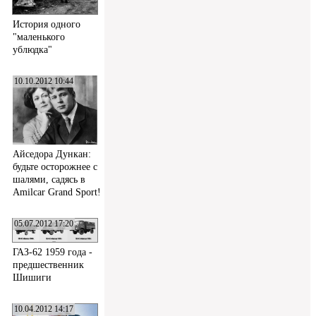
История одного
"маленького
ублюдка"
10.10.2012 10:44
Айседора Дункан:
будьте осторожнее с
шалями, садясь в
Amilcar Grand Sport!
05.07.2012 17:20
ГАЗ-62 1959 года -
предшественник
Шишиги
10.04.2012 14:17