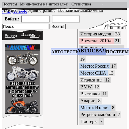
Постеры
Мини-посты на автосвалке!
Статистика
Все посты на одной странице
Все занимательные метки
CrazyWheels
Войти:
История модели
38
Наверх
Вперед
Назад
Времена: 2010-е
21
Личность и
АВТОСВАЛКА
АВТОТЕСТЫ
ПОСТЕРЫ
автомобиль
19
Место: Россия
17
Место: США
13
Итальянцы
12
BMW
12
Выставки
11
Аварии
8
Место: Италия
8
Ретроавтомобили
7
Постеры
7