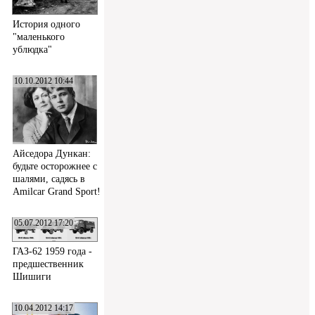
История одного
"маленького
ублюдка"
10.10.2012 10:44
Айседора Дункан:
будьте осторожнее с
шалями, садясь в
Amilcar Grand Sport!
05.07.2012 17:20
ГАЗ-62 1959 года -
предшественник
Шишиги
10.04.2012 14:17