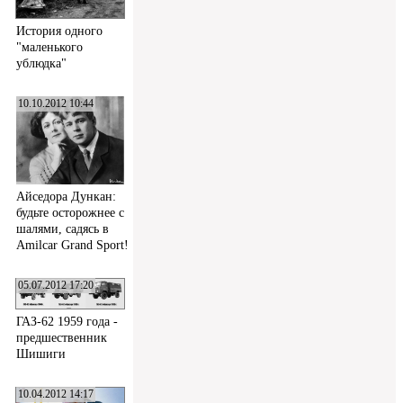
История одного
"маленького
ублюдка"
10.10.2012 10:44
Айседора Дункан:
будьте осторожнее с
шалями, садясь в
Amilcar Grand Sport!
05.07.2012 17:20
ГАЗ-62 1959 года -
предшественник
Шишиги
10.04.2012 14:17