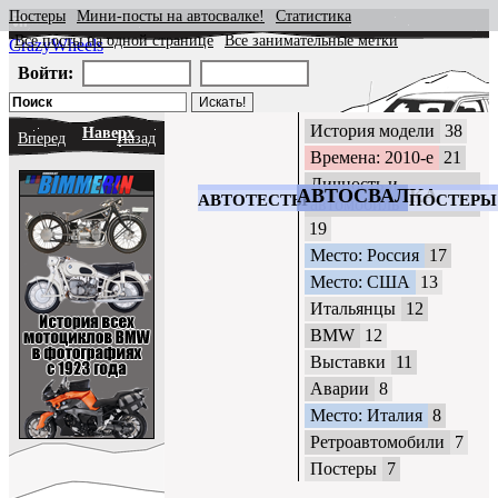
Постеры
Мини-посты на автосвалке!
Статистика
Все посты на одной странице
Все занимательные метки
CrazyWheels
Войти:
История модели
38
Наверх
Вперед
Назад
Времена: 2010-е
21
Личность и
АВТОСВАЛКА
АВТОТЕСТЫ
ПОСТЕРЫ
автомобиль
19
Место: Россия
17
Место: США
13
Итальянцы
12
BMW
12
Выставки
11
Аварии
8
Место: Италия
8
Ретроавтомобили
7
Постеры
7