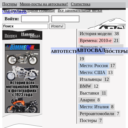
Постеры
Мини-посты на автосвалке!
Статистика
Все посты на одной странице
Все занимательные метки
CrazyWheels
Войти:
История модели
38
Наверх
Вперед
Назад
Времена: 2010-е
21
Личность и
АВТОСВАЛКА
АВТОТЕСТЫ
ПОСТЕРЫ
автомобиль
19
Место: Россия
17
Место: США
13
Итальянцы
12
BMW
12
Выставки
11
Аварии
8
Место: Италия
8
Ретроавтомобили
7
Постеры
7