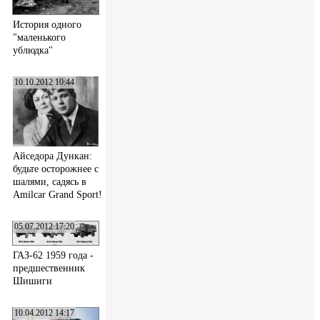
История одного
"маленького
ублюдка"
10.10.2012 10:44
Айседора Дункан:
будьте осторожнее с
шалями, садясь в
Amilcar Grand Sport!
05.07.2012 17:20
ГАЗ-62 1959 года -
предшественник
Шишиги
10.04.2012 14:17