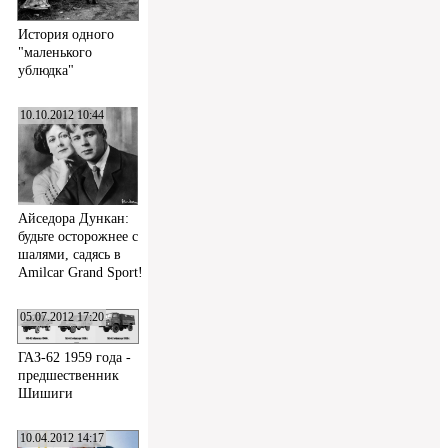
История одного
"маленького
ублюдка"
10.10.2012 10:44
Айседора Дункан:
будьте осторожнее с
шалями, садясь в
Amilcar Grand Sport!
05.07.2012 17:20
ГАЗ-62 1959 года -
предшественник
Шишиги
10.04.2012 14:17