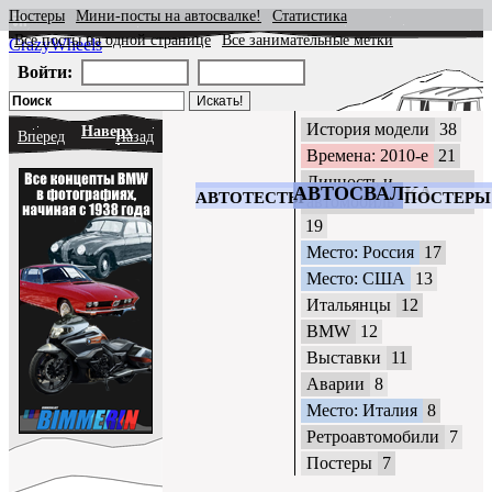
Постеры
Мини-посты на автосвалке!
Статистика
Все посты на одной странице
Все занимательные метки
CrazyWheels
Войти:
История модели
38
Наверх
Вперед
Назад
Времена: 2010-е
21
Личность и
АВТОСВАЛКА
АВТОТЕСТЫ
ПОСТЕРЫ
автомобиль
19
Место: Россия
17
Место: США
13
Итальянцы
12
BMW
12
Выставки
11
Аварии
8
Место: Италия
8
Ретроавтомобили
7
Постеры
7