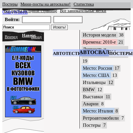
Постеры
Мини-посты на автосвалке!
Статистика
Все посты на одной странице
Все занимательные метки
CrazyWheels
Войти:
История модели
38
Наверх
Вперед
Назад
Времена: 2010-е
21
Личность и
АВТОСВАЛКА
АВТОТЕСТЫ
ПОСТЕРЫ
автомобиль
19
Место: Россия
17
Место: США
13
Итальянцы
12
BMW
12
Выставки
11
Аварии
8
Место: Италия
8
Ретроавтомобили
7
Постеры
7