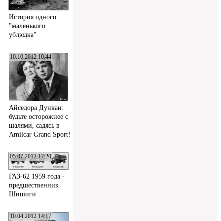
История одного
"маленького
ублюдка"
10.10.2012 10:44
Айседора Дункан:
будьте осторожнее с
шалями, садясь в
Amilcar Grand Sport!
05.07.2012 17:20
ГАЗ-62 1959 года -
предшественник
Шишиги
10.04.2012 14:17