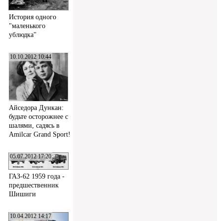
История одного
"маленького
ублюдка"
10.10.2012 10:44
Айседора Дункан:
будьте осторожнее с
шалями, садясь в
Amilcar Grand Sport!
05.07.2012 17:20
ГАЗ-62 1959 года -
предшественник
Шишиги
10.04.2012 14:17