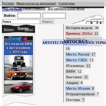
Постеры
Мини-посты на автосвалке!
Статистика
Все посты на одной странице
Все занимательные метки
CrazyWheels
Войти:
История модели
38
Наверх
Вперед
Назад
Времена: 2010-е
21
Личность и
АВТОСВАЛКА
АВТОТЕСТЫ
ПОСТЕРЫ
автомобиль
19
Место: Россия
17
Место: США
13
Итальянцы
12
BMW
12
Выставки
11
Аварии
8
Место: Италия
8
Ретроавтомобили
7
Постеры
7