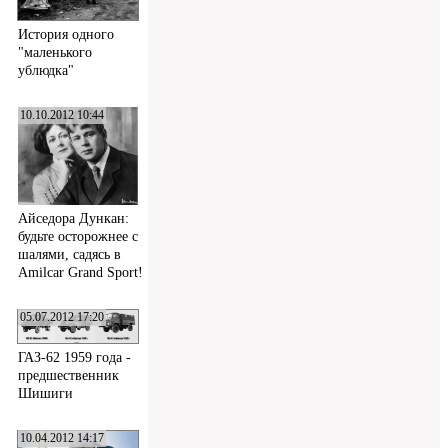
История одного
"маленького
ублюдка"
10.10.2012 10:44
Айседора Дункан:
будьте осторожнее с
шалями, садясь в
Amilcar Grand Sport!
05.07.2012 17:20
ГАЗ-62 1959 года -
предшественник
Шишиги
10.04.2012 14:17