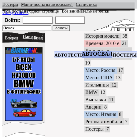
Постеры
Мини-посты на автосвалке!
Статистика
Все посты на одной странице
Все занимательные метки
CrazyWheels
Войти:
История модели
38
Наверх
Вперед
Назад
Времена: 2010-е
21
Личность и
АВТОСВАЛКА
АВТОТЕСТЫ
ПОСТЕРЫ
автомобиль
19
Место: Россия
17
Место: США
13
Итальянцы
12
BMW
12
Выставки
11
Аварии
8
Место: Италия
8
Ретроавтомобили
7
Постеры
7