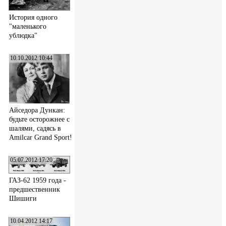
История одного
"маленького
ублюдка"
10.10.2012 10:44
Айседора Дункан:
будьте осторожнее с
шалями, садясь в
Amilcar Grand Sport!
05.07.2012 17:20
ГАЗ-62 1959 года -
предшественник
Шишиги
10.04.2012 14:17