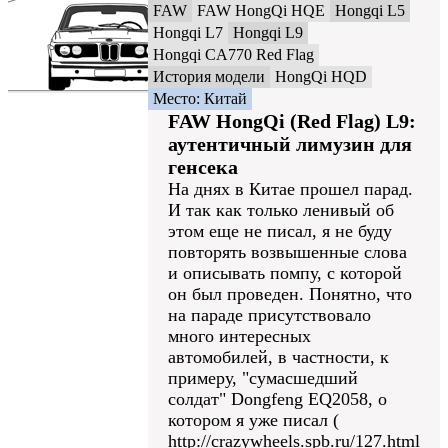
FAW
FAW HongQi HQE
Hongqi L5
Hongqi L7
Hongqi L9
Hongqi CA770 Red Flag
История модели
HongQi HQD
Место: Китай
FAW HongQi (Red Flag) L9:
аутентичный лимузин для
генсека
На днях в Китае прошел парад.
И так как только ленивый об
этом еще не писал, я не буду
повторять возвышенные слова
и описывать помпу, с которой
он был проведен. Понятно, что
на параде присутствовало
много интересных
автомобилей, в частности, к
примеру, "сумасшедший
солдат" Dongfeng EQ2058, о
котором я уже писал (
http://crazywheels.spb.ru/127.html