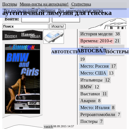
FAW HongQi (Red Flag) L9:
Постеры
Мини-посты на автосвалке!
Статистика
Все посты на одной странице
Все занимательные метки
аутентичный лимузин для генсека
CrazyWheels
Войти:
История модели
38
Наверх
Вперед
Назад
Времена: 2010-е
21
Личность и
АВТОСВАЛКА
АВТОТЕСТЫ
ПОСТЕРЫ
автомобиль
19
Место: Россия
17
Место: США
13
Итальянцы
12
BMW
12
Выставки
11
Аварии
8
Место: Италия
8
Ретроавтомобили
7
Постеры
7
vasich
08.09.2015 14:57