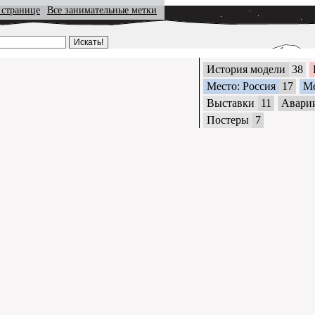
 странице
Все занимательные метки
История модели
38
Место: Россия
17
М
Выставки
11
Авари
Постеры
7