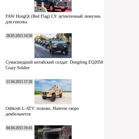
FAW HongQi (Red Flag) L9: аутентичный лимузин
для генсека
28.05.2015 14:56
Сумасшедший китайский солдат: Dongfeng EQ2050
Crazy Soldier
11.04.2015 17:26
Oshkosh L-ATV: похоже, Humvee скоро
дембельнется
04.04.2015 16:41