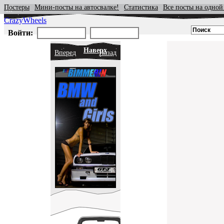
Постеры
Мини-посты на автосвалке!
Статистика
Все посты на одной
CrazyWheels
Войти:
Наверх
Вперед
Назад