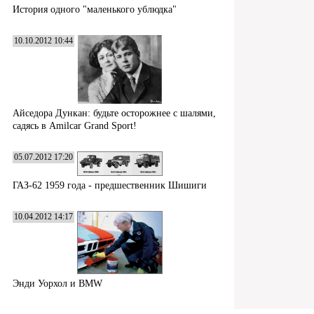
История одного "маленького ублюдка"
10.10.2012 10:44
Айседора Дункан: будьте осторожнее с шалями,
садясь в Amilcar Grand Sport!
05.07.2012 17:20
ГАЗ-62 1959 года - предшественник Шишиги
10.04.2012 14:17
Энди Уорхол и BMW