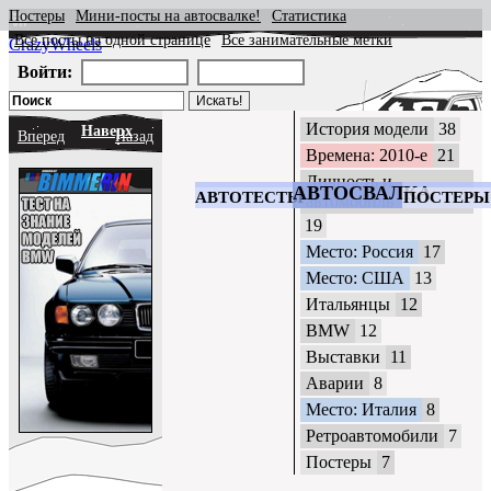
Постеры
Мини-посты на автосвалке!
Статистика
Все посты на одной странице
Все занимательные метки
CrazyWheels
Войти:
История модели
38
Наверх
Вперед
Назад
Времена: 2010-е
21
Личность и
АВТОСВАЛКА
АВТОТЕСТЫ
ПОСТЕРЫ
автомобиль
19
Место: Россия
17
Место: США
13
Итальянцы
12
BMW
12
Выставки
11
Аварии
8
Место: Италия
8
Ретроавтомобили
7
Постеры
7