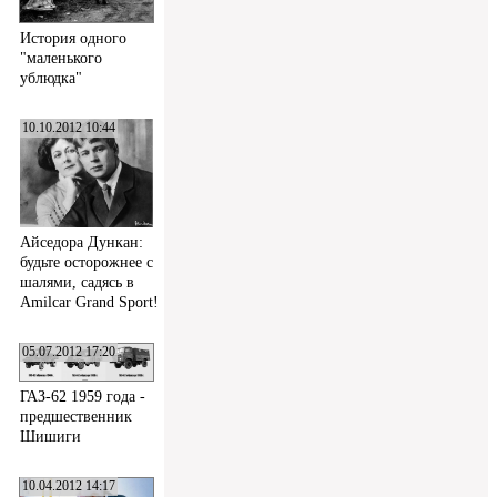
История одного
"маленького
ублюдка"
10.10.2012 10:44
Айседора Дункан:
будьте осторожнее с
шалями, садясь в
Amilcar Grand Sport!
05.07.2012 17:20
ГАЗ-62 1959 года -
предшественник
Шишиги
10.04.2012 14:17