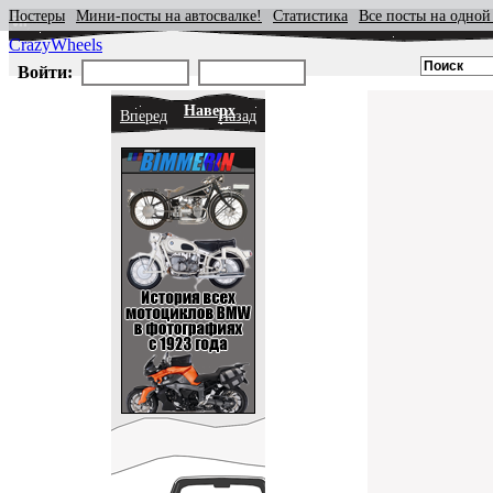
Постеры
Мини-посты на автосвалке!
Статистика
Все посты на одной
CrazyWheels
Войти:
Наверх
Вперед
Назад