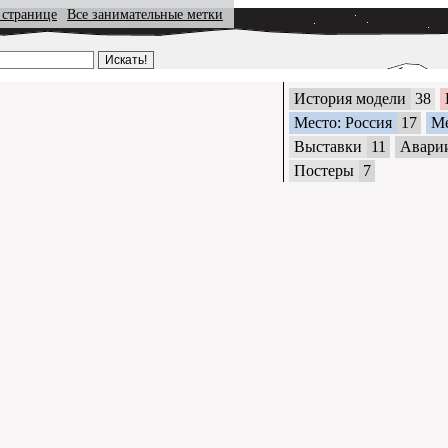
 странице
Все занимательные метки
История модели
38
Место: Россия
17
М
Выставки
11
Авари
Постеры
7