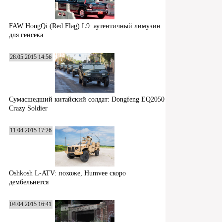
FAW HongQi (Red Flag) L9: аутентичный лимузин
для генсека
28.05.2015 14:56
Сумасшедший китайский солдат: Dongfeng EQ2050
Crazy Soldier
11.04.2015 17:26
Oshkosh L-ATV: похоже, Humvee скоро
дембельнется
04.04.2015 16:41