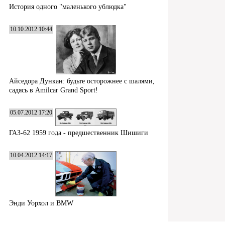
История одного "маленького ублюдка"
10.10.2012 10:44
Айседора Дункан: будьте осторожнее с шалями,
садясь в Amilcar Grand Sport!
05.07.2012 17:20
ГАЗ-62 1959 года - предшественник Шишиги
10.04.2012 14:17
Энди Уорхол и BMW