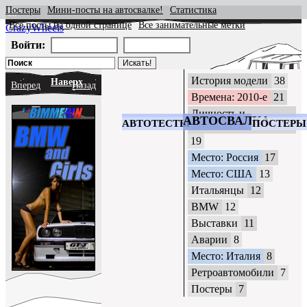
Постеры
Мини-посты на автосвалке!
Статистика
Все посты на одной странице
Все занимательные метки
CrazyWheels
Войти:
История модели
38
Наверх
Вперед
Назад
Времена: 2010-е
21
Личность и
АВТОСВАЛКА
АВТОТЕСТЫ
ПОСТЕРЫ
автомобиль
19
Место: Россия
17
Место: США
13
Итальянцы
12
BMW
12
Выставки
11
Аварии
8
Место: Италия
8
Ретроавтомобили
7
Постеры
7