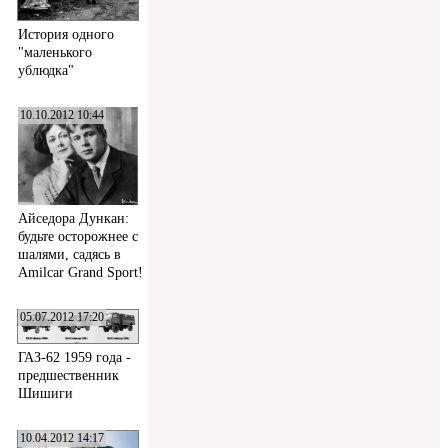
История одного
"маленького
ублюдка"
10.10.2012 10:44
Айседора Дункан:
будьте осторожнее с
шалями, садясь в
Amilcar Grand Sport!
05.07.2012 17:20
ГАЗ-62 1959 года -
предшественник
Шишиги
10.04.2012 14:17