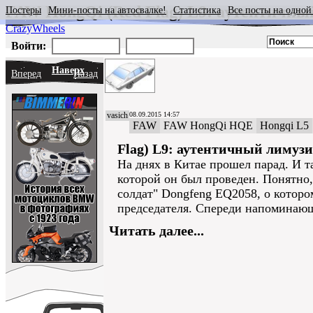
FAW HongQi (Red Flag) L9: аутентичны
Постеры
Мини-посты на автосвалке!
Статистика
Все посты на одной
CrazyWheels
Войти:
Наверх
Вперед
Назад
vasich
08.09.2015 14:57
FAW
FAW HongQi HQE
Hongqi L5
Flag) L9: аутентичный лимузи
На днях в Китае прошел парад. И т
которой он был проведен. Понятно,
солдат" Dongfeng EQ2058, о котором 
председателя. Спереди напоминающий
Читать далее...