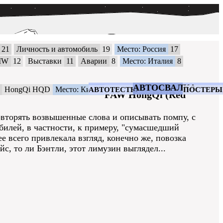
21
Личность и автомобиль
19
Место: Россия
17
MW
12
Выставки
11
Аварии
8
Место: Италия
8
АВТОСВАЛКА
HongQi HQD
Место: Китай
АВТОТЕСТЫ
ПОСТЕРЫ
FAW HongQi (Red
повторять возвышенные слова и описывать помпу, с
билей, в частности, к примеру, "сумасшедший
лее всего привлекала взгляд, конечно же, повозка
с, то ли Бэнтли, этот лимузин выглядел...