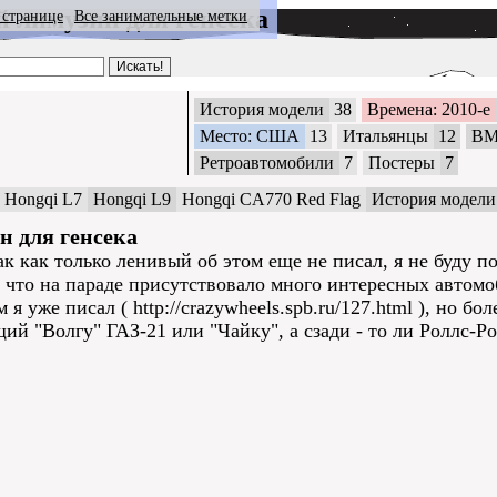
й лимузин для генсека
 странице
Все занимательные метки
История модели
38
Времена: 2010-е
Место: США
13
Итальянцы
12
B
Ретроавтомобили
7
Постеры
7
Hongqi L7
Hongqi L9
Hongqi CA770 Red Flag
История модели
н для генсека
ак как только ленивый об этом еще не писал, я не буду 
 что на параде присутствовало много интересных автомо
я уже писал ( http://crazywheels.spb.ru/127.html ), но бо
 "Волгу" ГАЗ-21 или "Чайку", а сзади - то ли Роллс-Рой