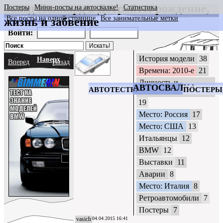
Завод Паккард в Детройте: рождение,
Постеры
Мини-посты на автосвалке!
Статистика
Все посты на одной странице
Все занимательные метки
жизнь и забвение
CrazyWheels
Войти:
История модели
38
Наверх
Вперед
Назад
Времена: 2010-е
21
Личность и
АВТОСВАЛКА
АВТОТЕСТЫ
ПОСТЕРЫ
автомобиль
19
Место: Россия
17
Место: США
13
Итальянцы
12
BMW
12
Выставки
11
Аварии
8
Место: Италия
8
Ретроавтомобили
7
Постеры
7
vasich
04.04.2015 16:41