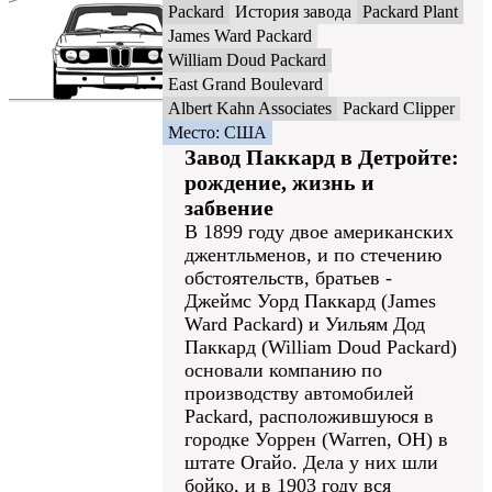
Packard
История завода
Packard Plant
James Ward Packard
William Doud Packard
East Grand Boulevard
Albert Kahn Associates
Packard Clipper
Место: США
Завод Паккард в Детройте:
рождение, жизнь и
забвение
В 1899 году двое американских
джентльменов, и по стечению
обстоятельств, братьев -
Джеймс Уорд Паккард (James
Ward Packard) и Уильям Дод
Паккард (William Doud Packard)
основали компанию по
производству автомобилей
Packard, расположившуюся в
городке Уоррен (Warren, OH) в
штате Огайо. Дела у них шли
бойко, и в 1903 году вся