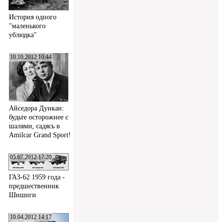
История одного
"маленького
ублюдка"
10.10.2012 10:44
Айседора Дункан:
будьте осторожнее с
шалями, садясь в
Amilcar Grand Sport!
05.07.2012 17:20
ГАЗ-62 1959 года -
предшественник
Шишиги
10.04.2012 14:17