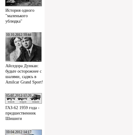
История одного
"маленького
ублюдка"
10.10.2012 10:44
Айседора Дункан:
будьте осторожнее с
шалями, садясь в
Amilcar Grand Sport!
05.07.2012 17:20
ГАЗ-62 1959 года -
предшественник
Шишиги
10.04.2012 14:17