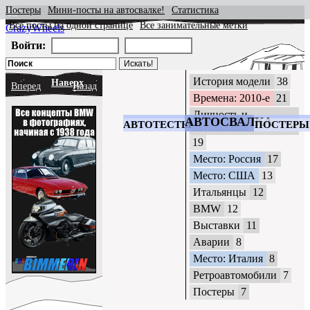
Постеры
Мини-посты на автосвалке!
Статистика
Все посты на одной странице
Все занимательные метки
CrazyWheels
Войти:
История модели
38
Наверх
Вперед
Назад
Времена: 2010-е
21
Личность и
АВТОСВАЛКА
АВТОТЕСТЫ
ПОСТЕРЫ
автомобиль
19
Место: Россия
17
Место: США
13
Итальянцы
12
BMW
12
Выставки
11
Аварии
8
Место: Италия
8
Ретроавтомобили
7
Постеры
7