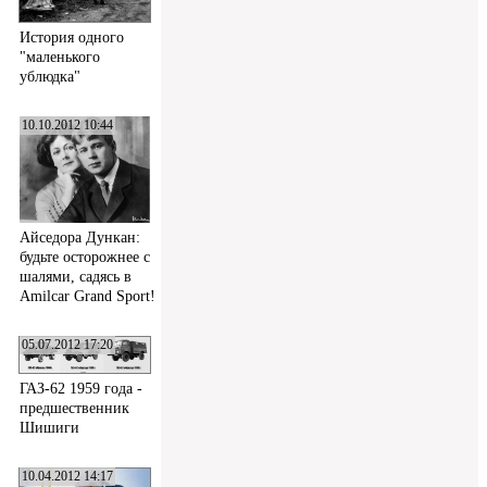
История одного
"маленького
ублюдка"
10.10.2012 10:44
Айседора Дункан:
будьте осторожнее с
шалями, садясь в
Amilcar Grand Sport!
05.07.2012 17:20
ГАЗ-62 1959 года -
предшественник
Шишиги
10.04.2012 14:17