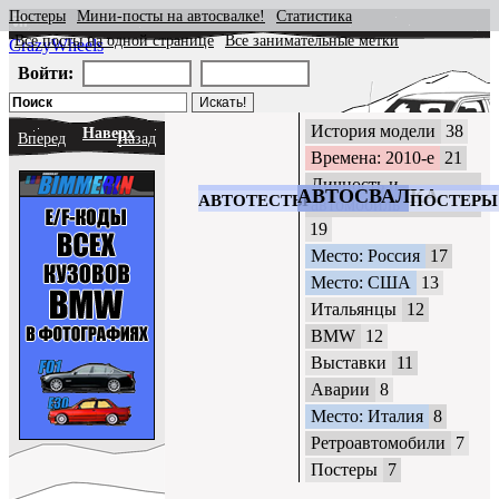
Постеры
Мини-посты на автосвалке!
Статистика
Все посты на одной странице
Все занимательные метки
CrazyWheels
Войти:
История модели
38
Наверх
Вперед
Назад
Времена: 2010-е
21
Личность и
АВТОСВАЛКА
АВТОТЕСТЫ
ПОСТЕРЫ
автомобиль
19
Место: Россия
17
Место: США
13
Итальянцы
12
BMW
12
Выставки
11
Аварии
8
Место: Италия
8
Ретроавтомобили
7
Постеры
7