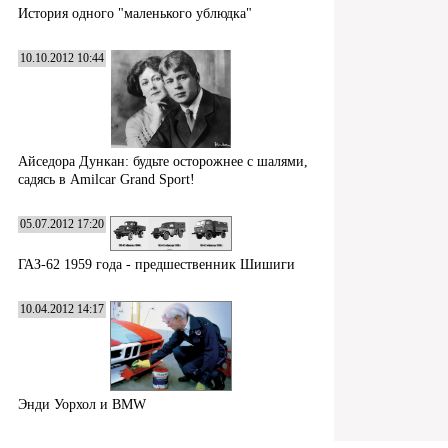
История одного "маленького ублюдка"
10.10.2012 10:44
Айседора Дункан: будьте осторожнее с шалями,
садясь в Amilcar Grand Sport!
05.07.2012 17:20
ГАЗ-62 1959 года - предшественник Шишиги
10.04.2012 14:17
Энди Уорхол и BMW