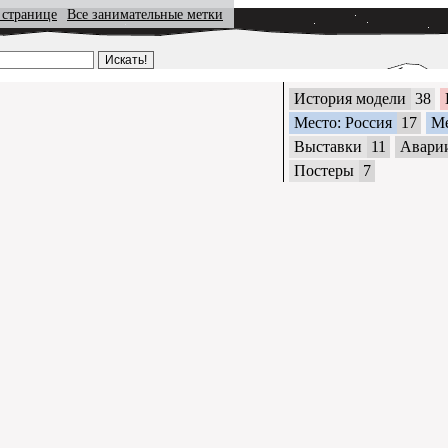
 странице
Все занимательные метки
История модели
38
Место: Россия
17
М
Выставки
11
Авари
Постеры
7