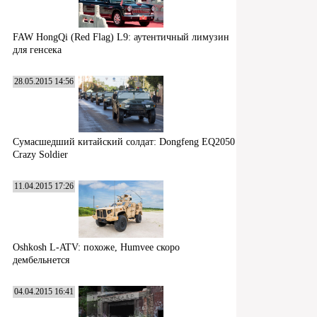
FAW HongQi (Red Flag) L9: аутентичный лимузин
для генсека
28.05.2015 14:56
Сумасшедший китайский солдат: Dongfeng EQ2050
Crazy Soldier
11.04.2015 17:26
Oshkosh L-ATV: похоже, Humvee скоро
дембельнется
04.04.2015 16:41