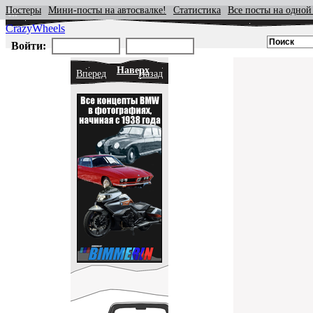
Постеры
Мини-посты на автосвалке!
Статистика
Все посты на одной
CrazyWheels
Войти:
Наверх
Вперед
Назад