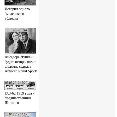
История одного
"маленького
ублюдка"
10.10.2012 10:44
Айседора Дункан:
будьте осторожнее с
шалями, садясь в
Amilcar Grand Sport!
05.07.2012 17:20
ГАЗ-62 1959 года -
предшественник
Шишиги
10.04.2012 14:17