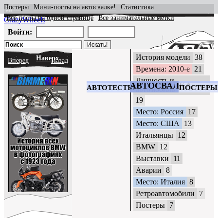
Постеры
Мини-посты на автосвалке!
Статистика
Все посты на одной странице
Все занимательные метки
CrazyWheels
Войти:
История модели
38
Наверх
Вперед
Назад
Времена: 2010-е
21
Личность и
АВТОСВАЛКА
АВТОТЕСТЫ
ПОСТЕРЫ
автомобиль
19
Место: Россия
17
Место: США
13
Итальянцы
12
BMW
12
Выставки
11
Аварии
8
Место: Италия
8
Ретроавтомобили
7
Постеры
7