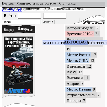
Постеры
Мини-посты на автосвалке!
Статистика
Все посты на одной странице
Все занимательные метки
CrazyWheels
Войти:
История модели
38
Наверх
Вперед
Назад
Времена: 2010-е
21
Личность и
АВТОСВАЛКА
АВТОТЕСТЫ
ПОСТЕРЫ
автомобиль
19
Место: Россия
17
Место: США
13
Итальянцы
12
BMW
12
Выставки
11
Аварии
8
Место: Италия
8
Ретроавтомобили
7
Постеры
7