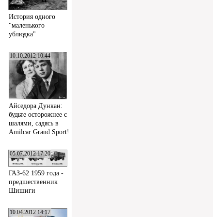
История одного
"маленького
ублюдка"
10.10.2012 10:44
Айседора Дункан:
будьте осторожнее с
шалями, садясь в
Amilcar Grand Sport!
05.07.2012 17:20
ГАЗ-62 1959 года -
предшественник
Шишиги
10.04.2012 14:17