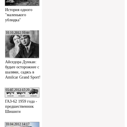
История одного
"маленького
ублюдка"
10.10.2012 10:44
Айседора Дункан:
будьте осторожнее с
шалями, садясь в
Amilcar Grand Sport!
05.07.2012 17:20
ГАЗ-62 1959 года -
предшественник
Шишиги
10.04.2012 14:17