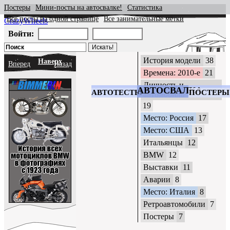
Постеры
Мини-посты на автосвалке!
Статистика
Все посты на одной странице
Все занимательные метки
CrazyWheels
Войти:
История модели
38
Наверх
Вперед
Назад
Времена: 2010-е
21
Личность и
АВТОСВАЛКА
АВТОТЕСТЫ
ПОСТЕРЫ
автомобиль
19
Место: Россия
17
Место: США
13
Итальянцы
12
BMW
12
Выставки
11
Аварии
8
Место: Италия
8
Ретроавтомобили
7
Постеры
7