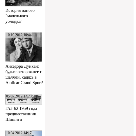
История одного
"маленького
ублюдка"
10.10.2012 10:44
Айседора Дункан:
будьте осторожнее с
шалями, садясь в
Amilcar Grand Sport!
05.07.2012 17:20
ГАЗ-62 1959 года -
предшественник
Шишиги
10.04.2012 14:17