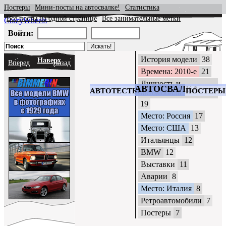
Постеры
Мини-посты на автосвалке!
Статистика
Все посты на одной странице
Все занимательные метки
CrazyWheels
Войти:
История модели
38
Наверх
Вперед
Назад
Времена: 2010-е
21
Личность и
АВТОСВАЛКА
АВТОТЕСТЫ
ПОСТЕРЫ
автомобиль
19
Место: Россия
17
Место: США
13
Итальянцы
12
BMW
12
Выставки
11
Аварии
8
Место: Италия
8
Ретроавтомобили
7
Постеры
7