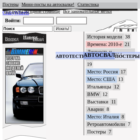
Постеры
Мини-посты на автосвалке!
Статистика
Все посты на одной странице
Все занимательные метки
CrazyWheels
Войти:
История модели
38
Наверх
Вперед
Назад
Времена: 2010-е
21
Личность и
АВТОСВАЛКА
АВТОТЕСТЫ
ПОСТЕРЫ
автомобиль
19
Место: Россия
17
Место: США
13
Итальянцы
12
BMW
12
Выставки
11
Аварии
8
Место: Италия
8
Ретроавтомобили
7
Постеры
7