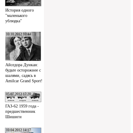
История одного
"маленького
ублюдка"
10.10.2012 10:44
Айседора Дункан:
будьте осторожнее с
шалями, садясь в
Amilcar Grand Sport!
05.07.2012 17:20
ГАЗ-62 1959 года -
предшественник
Шишиги
10.04.2012 14:17