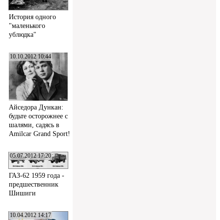
История одного
"маленького
ублюдка"
10.10.2012 10:44
Айседора Дункан:
будьте осторожнее с
шалями, садясь в
Amilcar Grand Sport!
05.07.2012 17:20
ГАЗ-62 1959 года -
предшественник
Шишиги
10.04.2012 14:17