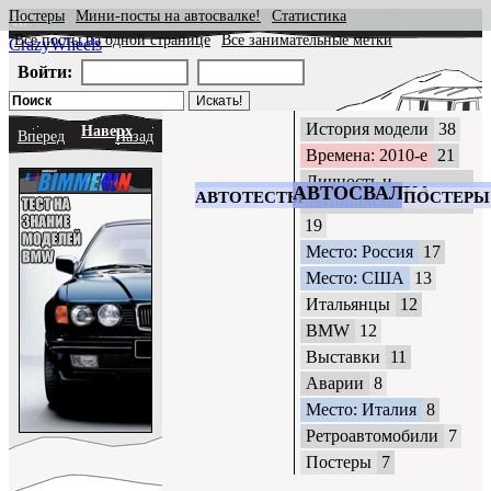
Постеры
Мини-посты на автосвалке!
Статистика
Все посты на одной странице
Все занимательные метки
CrazyWheels
Войти:
История модели
38
Наверх
Вперед
Назад
Времена: 2010-е
21
Личность и
АВТОСВАЛКА
АВТОТЕСТЫ
ПОСТЕРЫ
автомобиль
19
Место: Россия
17
Место: США
13
Итальянцы
12
BMW
12
Выставки
11
Аварии
8
Место: Италия
8
Ретроавтомобили
7
Постеры
7