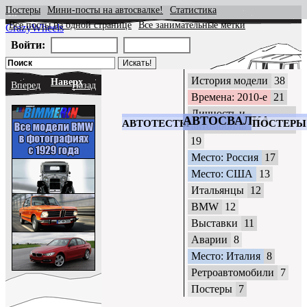
Постеры
Мини-посты на автосвалке!
Статистика
Все посты на одной странице
Все занимательные метки
CrazyWheels
Войти:
История модели
38
Наверх
Вперед
Назад
Времена: 2010-е
21
Личность и
АВТОСВАЛКА
АВТОТЕСТЫ
ПОСТЕРЫ
автомобиль
19
Место: Россия
17
Место: США
13
Итальянцы
12
BMW
12
Выставки
11
Аварии
8
Место: Италия
8
Ретроавтомобили
7
Постеры
7