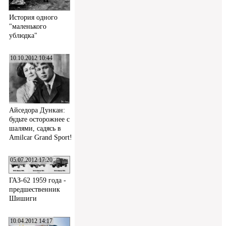
История одного
"маленького
ублюдка"
10.10.2012 10:44
Айседора Дункан:
будьте осторожнее с
шалями, садясь в
Amilcar Grand Sport!
05.07.2012 17:20
ГАЗ-62 1959 года -
предшественник
Шишиги
10.04.2012 14:17