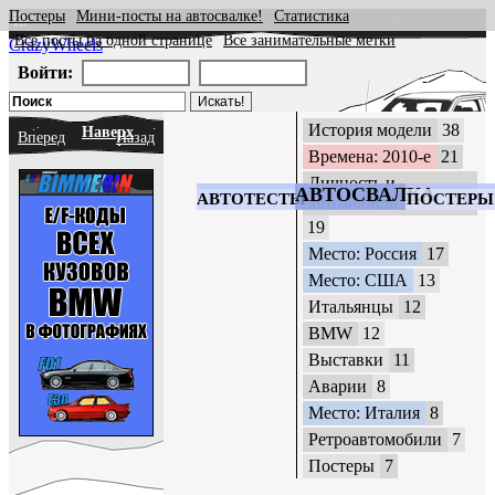
Постеры
Мини-посты на автосвалке!
Статистика
Все посты на одной странице
Все занимательные метки
CrazyWheels
Войти:
История модели
38
Наверх
Вперед
Назад
Времена: 2010-е
21
Личность и
АВТОСВАЛКА
АВТОТЕСТЫ
ПОСТЕРЫ
автомобиль
19
Место: Россия
17
Место: США
13
Итальянцы
12
BMW
12
Выставки
11
Аварии
8
Место: Италия
8
Ретроавтомобили
7
Постеры
7